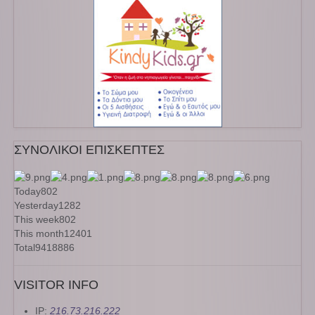
ΣΥΝΟΛΙΚΟΙ ΕΠΙΣΚΕΠΤΕΣ
Today
802
Yesterday
1282
This week
802
This month
12401
Total
9418886
VISITOR INFO
IP:
216.73.216.222