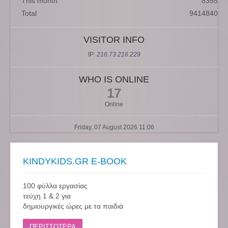
This month
8355
Total
9414840
VISITOR INFO
IP:
216.73.216.229
WHO IS ONLINE
17
Online
Friday, 07 August 2026 11:06
KINDYKIDS.GR E-BOOK
100 φύλλα εργασίας
τεύχη 1 & 2 για
δημιουργικές ώρες με τα παιδιά
ΠΕΡΙΣΣΟΤΕΡΑ