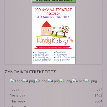
ΣΥΝΟΛΙΚΟΙ ΕΠΙΣΚΕΠΤΕΣ
Today
857
Yesterday
1481
This week
5604