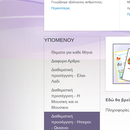
Γνωρίζουμε αξιόλογους ανθρώπους.
Με
Περισσότερα
..
π
Π
ΥΠΟΜΕΝΟΥ
Θεματα για καθε Μηνα
Διαφορα Αρθρα
Διαθεματική
προσέγγιση - Ελια-
Λαδι
Διαθεματική
προσέγγιση - Η
Εδώ θα βρεί
Μουσικη και οι
Μουσικοι
Πληροφορίες 
Διαθεματική
προσέγγιση - Ηπειροι
- Ωκεανοι