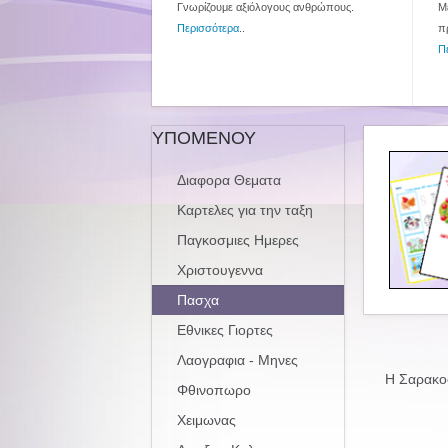
Γνωρίζουμε αξιόλογους ανθρώπους.
Με
Περισσότερα
..
π
Π
ΥΠΟΜΕΝΟΥ
Διαφορα Θεματα
Καρτελες για την ταξη
Παγκοσμιες Ημερες
Χριστουγεννα
Πασχα
Εθνικες Γιορτες
Λαογραφια - Μηνες
Η Σαρακοσ
Φθινοπωρο
Χειμωνας