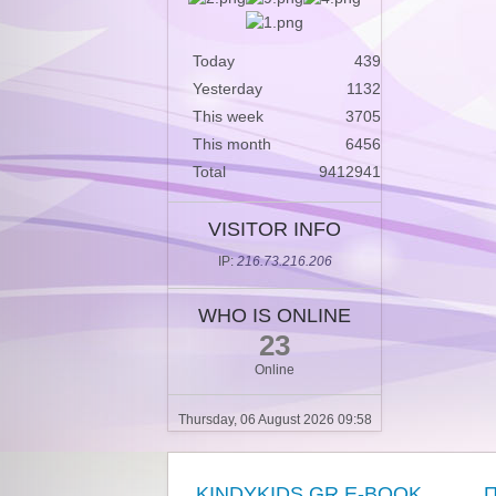
Today
439
Yesterday
1132
This week
3705
This month
6456
Total
9412941
VISITOR INFO
IP:
216.73.216.206
WHO IS ONLINE
23
Online
Thursday, 06 August 2026 09:58
KINDYKIDS.GR E-BOOK