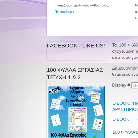
Γνωρίζουμε αξιόλογους ανθρώπους.
Με
Περισσότερα
..
π
Π
FACEBOOK - LIKE US!
Τα 100 Φύλλ
στοχευμένη κ
από τους γονε
Δημιουργήθηκ
100 ΦΥΛΛΑ ΕΡΓΑΣΙΑΣ
θεματικές εν
ΤΕΎΧΗ 1 & 2
Display #
Ε-ΒΟΟΚ: "Π
ΔΡΑΣΤΗΡΙΟ
E-BOOK : "
100 ΦΥΛΛΑ 