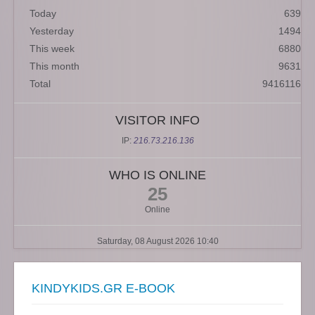
Today
639
Yesterday
1494
This week
6880
This month
9631
Total
9416116
VISITOR INFO
IP:
216.73.216.136
WHO IS ONLINE
25
Online
Saturday, 08 August 2026 10:40
KINDYKIDS.GR E-BOOK