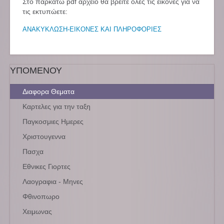
Στο παρκάτω pdf αρχείο θα βρείτε όλες τις εικόνες για να
τις εκτυπώετε:
ΑΝΑΚΥΚΛΩΣΗ-ΕΙΚΟΝΕΣ ΚΑΙ ΠΛΗΡΟΦΟΡΙΕΣ
ΥΠΟΜΕΝΟΥ
Διαφορα Θεματα
Καρτελες για την ταξη
Παγκοσμιες Ημερες
Χριστουγεννα
Πασχα
Εθνικες Γιορτες
Λαογραφια - Μηνες
Φθινοπωρο
Χειμωνας