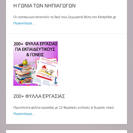
Η ΓΩΝΙΑ ΤΩΝ ΝΗΠΙΑΓΩΓΩΝ
Οι νηπιαγωγοί αποκτούν τη δική τους ξεχωριστή θέση στο KindyKids.gr.
Περισσότερα...
200+ ΦΥΛΛΑ ΕΡΓΑΣΙΑΣ
Πρωτότυπα φύλλα εργασίας με 12 θεματικές ενότητες & δωρεάν υλικό.
Περισσότερα...