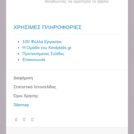
Βοηθώντας να αγαπήσει το βιβλίο
ΧΡΗΣΙΜΕΣ ΠΛΗΡΟΦΟΡΙΕΣ
100 Φύλλα Εργασίας
Η Ομάδα του Kindykids.gr
Προτεινόμενες Σελίδες
Επικοινωνία
Διαφήμιση
Στατιστικά Ιστοσελίδας
Όροι Χρήσης
Sitemap