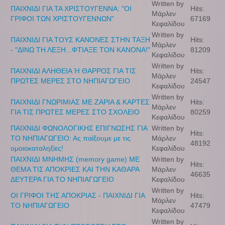
Written by
ΠΑΙΧΝΙΔΙ ΓΙΑ ΤΑ ΧΡΙΣΤΟΥΓΕΝΝΑ: "ΟΙ
Hits:
Μάρλεν
ΓΡΙΦΟΙ ΤΩΝ ΧΡΙΣΤΟΥΓΕΝΝΩΝ"
67169
Κεφαλίδου
Written by
ΠΑΙΧΝΙΔΙ ΓΙΑ ΤΟΥΣ ΚΑΝΟΝΕΣ ΣΤΗΝ ΤΑΞΗ
Hits:
Μάρλεν
- "ΔΙΝΩ ΤΗ ΛΕΞΗ...ΦΤΙΑΞΕ ΤΟΝ ΚΑΝΟΝΑ!"
81209
Κεφαλίδου
Written by
ΠΑΙΧΝΙΔΙ ΑΛΗΘΕΙΑ Ή ΘΑΡΡΟΣ ΓΙΑ ΤΙΣ
Hits:
Μάρλεν
ΠΡΩΤΕΣ ΜΕΡΕΣ ΣΤΟ ΝΗΠΙΑΓΩΓΕΙΟ
24547
Κεφαλίδου
Written by
ΠΑΙΧΝΙΔΙ ΓΝΩΡΙΜΙΑΣ ΜΕ ΖΑΡΙΑ & ΚΑΡΤΕΣ
Hits:
Μάρλεν
ΓΙΑ ΤΙΣ ΠΡΩΤΕΣ ΜΕΡΕΣ ΣΤΟ ΣΧΟΛΕΙΟ
80259
Κεφαλίδου
ΠΑΙΧΝΙΔΙ ΦΩΝΟΛΟΓΙΚΗΣ ΕΠΙΓΝΩΣΗΣ ΓΙΑ
Written by
Hits:
ΤΟ ΝΗΠΙΑΓΩΓΕΙΟ: Ας παίξουμε με τις
Μάρλεν
48192
ομοιοκαταληξίες!
Κεφαλίδου
ΠΑΙΧΝΙΔΙ ΜΝΗΜΗΣ (memory game) ΜΕ
Written by
Hits:
ΘΕΜΑ ΤΙΣ ΑΠΟΚΡΙΕΣ ΚΑΙ ΤΗΝ ΚΑΘΑΡΑ
Μάρλεν
46635
ΔΕΥΤΕΡΑ ΓΙΑ ΤΟ ΝΗΠΙΑΓΩΓΕΙΟ
Κεφαλίδου
Written by
ΟΙ ΓΡΙΦΟΙ ΤΗΣ ΑΠΟΚΡΙΑΣ - ΠΑΙΧΝΙΔΙ ΓΙΑ
Hits:
Μάρλεν
ΤΟ ΝΗΠΙΑΓΩΓΕΙΟ
47479
Κεφαλίδου
Written by