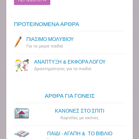
ΠΡΟΤΕΙΝΟΜΕΝΑ ΑΡΘΡΑ
ΠΙΑΣΙΜΟ ΜΟΛΥΒΙΟΥ
Για τα μικρά παιδιά
ΑΝΑΠΤΥΞΗ & ΕΚΦΟΡΑ ΛΟΓΟΥ
Δραστηριότητες για τα παιδιά
ΑΡΘΡΑ ΓΙΑ ΓΟΝΕΙΣ
ΚΑΝΟΝΕΣ ΣΤΟ ΣΠΙΤΙ
Καρτέλες με εικόνες
ΠΑΙΔΙ - ΑΓΑΠΗ & ΤΟ ΒΙΒΛΙΟ