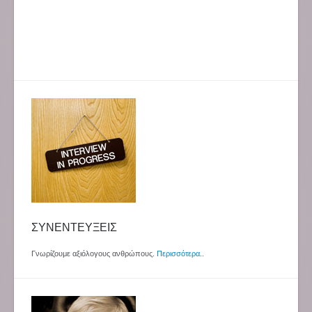
ΣΥΝΕΝΤΕΥΞΕΙΣ
Γνωρίζουμε αξιόλογους ανθρώπους.
Περισσότερα
..