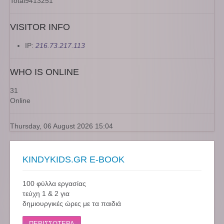
Total
9413251
VISITOR INFO
IP:
216.73.217.113
WHO IS ONLINE
31
Online
Thursday, 06 August 2026 15:04
KINDYKIDS.GR E-BOOK
100 φύλλα εργασίας
τεύχη 1 & 2 για
δημιουργικές ώρες με τα παιδιά
ΠΕΡΙΣΣΟΤΕΡΑ