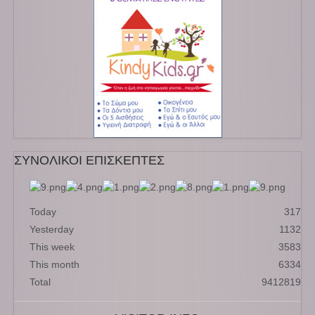
ΣΥΝΟΛΙΚΟΙ ΕΠΙΣΚΕΠΤΕΣ
Today
317
Yesterday
1132
This week
3583
This month
6334
Total
9412819