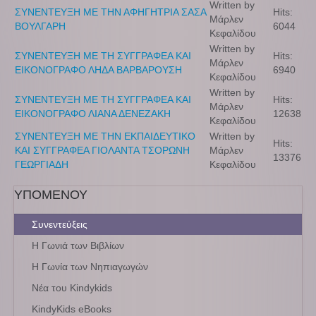
Written by
ΣΥΝΕΝΤΕΥΞΗ ΜΕ ΤΗΝ ΑΦΗΓΗΤΡΙΑ ΣΑΣΑ
Hits:
Μάρλεν
ΒΟΥΛΓΑΡΗ
6044
Κεφαλίδου
Written by
ΣΥΝΕΝΤΕΥΞΗ ΜΕ ΤΗ ΣΥΓΓΡΑΦΕΑ ΚΑΙ
Hits:
Μάρλεν
ΕΙΚΟΝΟΓΡΑΦΟ ΛΗΔΑ ΒΑΡΒΑΡΟΥΣΗ
6940
Κεφαλίδου
Written by
ΣΥΝΕΝΤΕΥΞΗ ΜΕ ΤΗ ΣΥΓΓΡΑΦΕΑ ΚΑΙ
Hits:
Μάρλεν
ΕΙΚΟΝΟΓΡΑΦΟ ΛΙΑΝΑ ΔΕΝΕΖΑΚΗ
12638
Κεφαλίδου
ΣΥΝΕΝΤΕΥΞΗ ΜΕ ΤΗΝ ΕΚΠΑΙΔΕΥΤΙΚΟ
Written by
Hits:
ΚΑΙ ΣΥΓΓΡΑΦΕΑ ΓΙΟΛΑΝΤΑ ΤΣΟΡΩΝΗ
Μάρλεν
13376
ΓΕΩΡΓΙΑΔΗ
Κεφαλίδου
ΥΠΟΜΕΝΟΥ
Συνεντεύξεις
Η Γωνιά των Βιβλίων
Η Γωνία των Νηπιαγωγών
Νέα του Kindykids
KindyKids eBooks