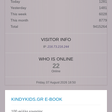
Today
1281
Yesterday
1481
This week
6028
This month
8779
Total
9415264
VISITOR INFO
IP:
216.73.216.244
WHO IS ONLINE
22
Online
Friday, 07 August 2026 18:50
KINDYKIDS.GR E-BOOK
100 φύλλα εργασίας