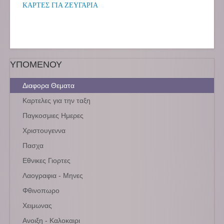
ΚΑΡΤΕΣ ΓΙΑ ΖΕΥΓΑΡΙΑ
ΥΠΟΜΕΝΟΥ
Διαφορα Θεματα
Καρτελες για την ταξη
Παγκοσμιες Ημερες
Χριστουγεννα
Πασχα
Εθνικες Γιορτες
Λαογραφια - Μηνες
Φθινοπωρο
Χειμωνας
Ανοιξη - Καλοκαιρι