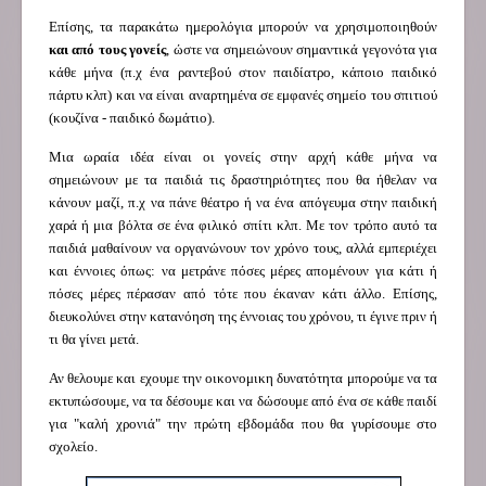
Επίσης, τα παρακάτω ημερολόγια μπορούν να χρησιμοποιηθούν
και από τους γονείς
, ώστε να σημειώνουν σημαντικά γεγονότα για
κάθε μήνα (π.χ ένα ραντεβού στον παιδίατρο, κάποιο παιδικό
πάρτυ κλπ) και να είναι αναρτημένα σε εμφανές σημείο του σπιτιού
(κουζίνα - παιδικό δωμάτιο).
Μια ωραία ιδέα είναι οι γονείς στην αρχή κάθε μήνα να
σημειώνουν με τα παιδιά τις δραστηριότητες που θα ήθελαν να
κάνουν μαζί, π.χ να πάνε θέατρο ή να ένα απόγευμα στην παιδική
χαρά ή μια βόλτα σε ένα φιλικό σπίτι κλπ. Με τον τρόπο αυτό τα
παιδιά μαθαίνουν να οργανώνουν τον χρόνο τους, αλλά εμπεριέχει
και έννοιες όπως: να μετράνε πόσες μέρες απομένουν για κάτι ή
πόσες μέρες πέρασαν από τότε που έκαναν κάτι άλλο. Επίσης,
διευκολύνει στην κατανόηση της έννοιας του χρόνου, τι έγινε πριν ή
τι θα γίνει μετά.
Αν θελουμε και εχουμε την οικονομικη δυνατότητα μπορούμε να τα
εκτυπώσουμε, να τα δέσουμε και να δώσουμε από ένα σε κάθε παιδί
για "καλή χρονιά" την πρώτη εβδομάδα που θα γυρίσουμε στο
σχολείο.