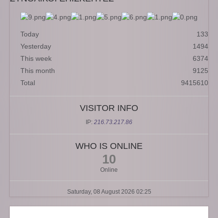
Today
133
Yesterday
1494
This week
6374
This month
9125
Total
9415610
VISITOR INFO
IP:
216.73.217.86
WHO IS ONLINE
10
Online
Saturday, 08 August 2026 02:25