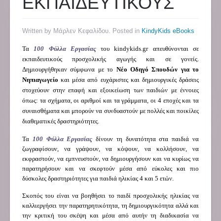
ΕΚΠΑΙΔΕΥΤΙΚΟΥΣ
Written by Μάρλεν Κεφαλίδου. Posted in
KindyKids eBooks
Τα
100 Φύλλα Εργασίας
του
kindykids
.
gr
απευθύνονται σε
εκπαιδευτικούς προσχολικής αγωγής και σε γονείς.
Δημιουργήθηκαν σύμφωνα με το
Νέο Οδηγό Σπουδών για το
Νηπιαγωγείο
και μέσα από ευχάριστες και δημιουργικές δράσεις
στοχεύουν στην επαφή και εξοικείωση των παιδιών με έννοιες
όπως: τα σχήματα, οι αριθμοί και τα γράμματα, οι 4 εποχές και τα
συναισθήματα και μπορούν να συνδυαστούν με πολλές και ποικίλες
διαθεματικές δραστηριότητες.
Τα
100 Φύλλα Εργασίας
δίνουν τη δυνατότητα στα παιδιά να
ζωγραφίσουν, να γράψουν, να κόψουν, να κολλήσουν, να
εκφραστούν, να εμπνευστούν, να δημιουργήσουν και να κυρίως να
παρατηρήσουν και να σκεφτούν μέσα από εύκολες και πιο
δύσκολες δραστηριότητες για παιδιά ηλικίας 4 και 5 ετών.
Σκοπός του είναι να βοηθήσει το παιδί προσχολικής ηλικίας να
καλλιεργήσει την παρατηρητικότητα, τη δημιουργικότητα αλλά και
την κριτική του σκέψη και μέσα από αυτήν τη διαδικασία να