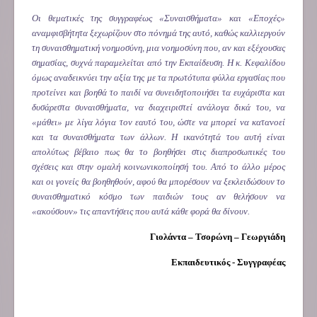
Οι θεματικές της συγγραφέως «Συναισθήματα» και «Εποχές»
αναμφισβήτητα ξεχωρίζουν στο πόνημά της αυτό, καθώς καλλιεργούν
τη συναισθηματική νοημοσύνη, μια νοημοσύνη που, αν και εξέχουσας
σημασίας, συχνά παραμελείται από την Εκπαίδευση. Η κ. Κεφαλίδου
όμως αναδεικνύει την αξία της με τα πρωτότυπα φύλλα εργασίας που
προτείνει και βοηθά το παιδί να συνειδητοποιήσει τα ευχάριστα και
δυσάρεστα συναισθήματα, να διαχειριστεί ανάλογα δικά του, να
«μάθει» με λίγα λόγια τον εαυτό του, ώστε να μπορεί να κατανοεί
και τα συναισθήματα των άλλων. Η ικανότητά του αυτή είναι
απολύτως βέβαιο πως θα το βοηθήσει στις διαπροσωπικές του
σχέσεις και στην ομαλή κοινωνικοποίησή του. Από το άλλο μέρος
και οι γονείς θα βοηθηθούν, αφού θα μπορέσουν να ξεκλειδώσουν το
συναισθηματικό κόσμο των παιδιών τους αν θελήσουν να
«ακούσουν» τις απαντήσεις που αυτά κάθε φορά θα δίνουν.
Γιολάντα – Τσορώνη – Γεωργιάδη
Εκπαιδευτικός - Συγγραφέας