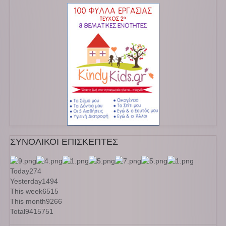
ΣΥΝΟΛΙΚΟΙ ΕΠΙΣΚΕΠΤΕΣ
Today
274
Yesterday
1494
This week
6515
This month
9266
Total
9415751