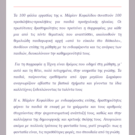
Τα 100 φύλλα εργασίας της κ. Μάρλεν Κεφαλίδου συνιστούν 100
προσκλήσεις-προκλήσεις για παιδιά προσχολικής ηλικίας. Οι
πρωτότυπες δραστηριότητες που προτείνει η συγγραφέας, για κάθε
μια από τις πέντε θεματικές που αναπτύσσει, ακολουθούν τη
θεμελιώδη παιδαγωγική αρχή «από το εύκολο στο δύσκολο»,
συνδέουν επίσης τη μάθηση με τα ενδιαφέροντα και τις ανάγκες των
παιδιών, διευκολύνουν την καθημερινότητά τους.
Για τη συγγραφέα η Τέχνη είναι δρόμος που οδηγεί στη μάθηση, γι’
αυτό και τη θέτει, πολύ πετυχημένα, στην υπηρεσία της γνώσης. Τα
παιδιά, παίρνοντας ερεθίσματα από έργα μεγάλου ζωγράφου
αναγνωρίζουν αβίαστα τα βασικά σχήματα και γίνονται τα ίδια
καλλιτέχνες ξεδιπλώνοντας τα ταλέντα τους
Η κ. Μάρλεν Κεφαλίδου με ενδιαφέρουσες επίσης, δραστηριότητες
φέρνει τα παιδιά σε επαφή με τα γράμματα και τους αριθμούς
στοχεύοντας στην ψυχοπνευματική ανάπτυξή τους, καθώς και στην
καλλιέργεια της δημιουργικής και κριτικής σκέψης τους. Απογειώνει
ακόμα με πολλούς τρόπους τη φαντασία τους, γιατί γνωρίζει πως η
φαντασία είναι, τις περισσότερες φορές, πιο σπουδαία από τη γνώση.