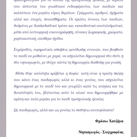
που άπτονται του γνωστικού ενδιαφέροντος των παιδιών και
καλύπτουν ένα μεγάλο εύρος θεμάτων. Γράμματα, αριθμοί, σχήματα
αλλά και εποχές, συναισθήματα. Οι πρώτες έννοιες των παιδιών,
δοσμένες με διασκεδαστικό τρόπο και εκπαιδευτικά αποτελεσματικό,
μέσα από λειτουργική εικονογράφηση, πίνακες ζωγραφικής, χρώματα,
χαρτοκοπτική, ελεύθερο σχέδιο.
Ευχάριστες, ευρηματικές ασκήσεις εμπέδωσης εννοιών, που βοηθούν
το παιδί να μαθαίνει με χαρά, να ασχολείται δημιουργικά στο σπίτι ή
στο νηπιαγωγείο, με στόχο πάντα τη δημιουργία διάθεσης για γνώση.
Μέσα στην απλότητα κρύβεται η σοφία: αυτή είναι η πρώτη σκέψη
που κάνει ένας παιδαγωγός αλλά κι ένας γονέας, που ασχολείται
δημιουργικά με το παιδί του και γνωρίζει καλά τις ανάγκες και τις
δυνατότητές του, βλέποντας αυτό το υλικό που δημιουργήθηκε με
αγάπη και πολύ μεράκι για το παιδί προσχολικής ηλικίας.
Ως παιδαγωγός, αλλά και ως γονέας το συστήνω ανεπιφύλακτα!
Φρόσω Χατζήνα
Νηπιαγωγός - Συγγραφέας