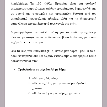
kindykids.gr. Τα 100 Φύλλα Εργασίας είναι μια συλλογή
εκτυπώσιμων, πρωτότυπων φύλλων εργασίας, που δημιουργήθηκαν
με σκοπό την στοχευμένη και οργανωμένη δουλειά από τον
εκπαιδευτικό προσχολικής ηλικίας, αλλά και τη δημιουργική
απασχόληση των παιδιών από τους γονείς στο σπίτι.
Δημιουργήθηκαν με πολλή αγάπη για το παιδί προσχολικής
ηλικίας με στόχο να το εισάγουν σε βασικές έννοιες με τρόπο
ευχάριστο και κατανοητό.
Όλα τα μέλη του kindykids.gr - η μεγάλη μας παρέα - μαζί με το e-
book θα παραλάβουν και δωρεάν εκτυπώσιμο διακοσμητικό υλικό
που αποτελείται από:
Τρείς Αφίσες σε μέγεθος Α4 με θέμα:
«Μαγικές λεξούλες»
«Οι υποσχέσεις για την καινούρια σχολική
χρονιά»
«Η συνταγή για μια υπέροχη χρονιά!»