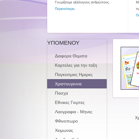
Γνωρίζουμε αξιόλογους ανθρώπους.
Με
Περισσότερα
..
π
Π
ΥΠΟΜΕΝΟΥ
Διαφορα Θεματα
Καρτελες για την ταξη
Παγκοσμιες Ημερες
Χριστουγεννα
Πασχα
Εθνικες Γιορτες
Λαογραφια - Μηνες
Χρ
Φθινοπωρο
Χειμωνας