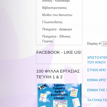
Ανοιξη - Καλοκαιρι
Βιβλιοπροτασεις
Μυθοι του Αισωπου
Γλωσσοδετες
Ποιηματα - Διαφορα
Ποιηματα - Εθνικες
Γιορτες
Display #
FACEBOOK - LIKE US!
ΧΡΙΣΤΟΥΓΕΝ
ΤΟΥ ΛΥΚΟΥ 
ΣΤΙΧΟΙ ΑΠΟ
100 ΦΥΛΛΑ ΕΡΓΑΣΙΑΣ
ΤΕΎΧΗ 1 & 2
ΕΘΙΜΑ ΧΡΙ
ΕΘΙΜΑ ΤΗΣ
ΤΑ ΓΛΥΚΑ Τ