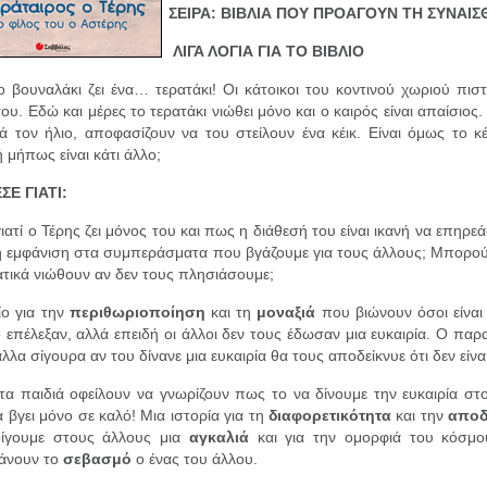
ΣΕΙΡΑ: ΒΙΒΛΙΑ ΠΟΥ ΠΡΟΑΓΟΥΝ ΤΗ ΣΥΝΑ
ΛΙΓΑ ΛΟΓΙΑ ΓΙΑ ΤΟ ΒΙΒΛΙΟ
 βουναλάκι ζει ένα… τερατάκι! Οι κάτοικοι του κοντινού χωριού πιστ
ου. Εδώ και μέρες το τερατάκι νιώθει μόνο και ο καιρός είναι απαίσιος.
ά τον ήλιο, αποφασίζουν να του στείλουν ένα κέικ. Είναι όμως το κέ
 μήπως είναι κάτι άλλο;
ΣΕ ΓΙΑΤΙ:
ιατί ο Τέρης ζει μόνος του και πως η διάθεσή του είναι ικανή να επηρ
ή εμφάνιση στα συμπεράσματα που βγάζουμε για τους άλλους; Μπορούμε
ατικά νιώθουν αν δεν τους πλησιάσουμε;
ίο για την
περιθωριοποίηση
και τη
μοναξιά
που βιώνουν όσοι είναι 
ο επέλεξαν, αλλά επειδή οι άλλοι δεν τους έδωσαν μια ευκαιρία. Ο παρ
λλα σίγουρα αν του δίνανε μια ευκαιρία θα τους αποδείκνυε ότι δεν είν
 τα παιδιά οφείλουν να γνωρίζουν πως το να δίνουμε την ευκαιρία σ
 βγει μόνο σε καλό! Μια ιστορία για τη
διαφορετικότητα
και την
αποδ
οίγουμε στους άλλους μια
αγκαλιά
και για την ομορφιά του κόσμου
άνουν το
σεβασμό
ο ένας του άλλου.