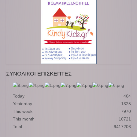
ΣΥΝΟΛΙΚΟΙ ΕΠΙΣΚΕΠΤΕΣ
Today
404
Yesterday
1325
This week
7970
This month
10721
Total
9417206