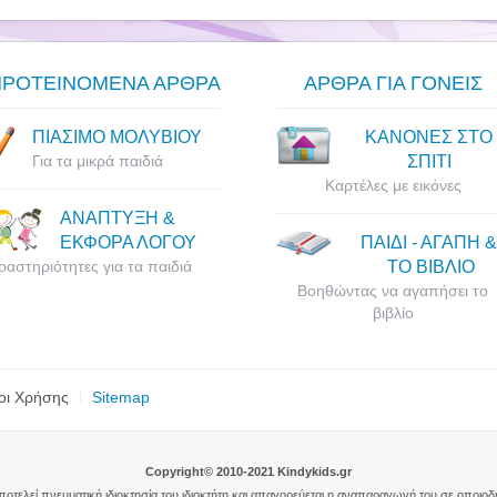
ΠΡΟΤΕΙΝΟΜΕΝΑ ΑΡΘΡΑ
ΑΡΘΡΑ ΓΙΑ ΓΟΝΕΙΣ
ΠΙΑΣΙΜΟ ΜΟΛΥΒΙΟΥ
ΚΑΝΟΝΕΣ ΣΤΟ
Για τα μικρά παιδιά
ΣΠΙΤΙ
Καρτέλες με εικόνες
ΑΝΑΠΤΥΞΗ &
ΕΚΦΟΡΑ ΛΟΓΟΥ
ΠΑΙΔΙ - ΑΓΑΠΗ &
ραστηριότητες για τα παιδιά
ΤΟ ΒΙΒΛΙΟ
Βοηθώντας να αγαπήσει το
βιβλίο
οι Χρήσης
Sitemap
Copyright© 2010-2021 Kindykids.gr
αποτελεί πνευματική ιδιοκτησία του ιδιοκτήτη και απαγορεύεται η αναπαραγωγή του σε οποιο