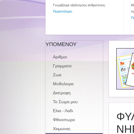
Γνωρίζουμε αξιόλογους ανθρώπους.
Με
Περισσότερα
..
π
Π
ΥΠΟΜΕΝΟΥ
Αριθμοι
Γραμματα
Ζωα
Μυθολογια
Διατροφη
Το Σωμα μου
Ελια - Λαδι
ΦΥΛ
Φθινοπωρο
ΝΗ
Χειμωνας