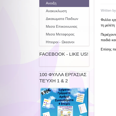
Ανοιξη
Written b
Ανακυκλωση
Δικαιωματα Παιδιων
Φυλλα εργ
τη μελέτη
Μεσα Επικοινωνιας
Μεσα Μεταφορας
Περιέχον
παιδιά κα
Ηπειροι - Ωκεανοι
Επίσης πε
FACEBOOK - LIKE US!
100 ΦΥΛΛΑ ΕΡΓΑΣΙΑΣ
ΤΕΎΧΗ 1 & 2