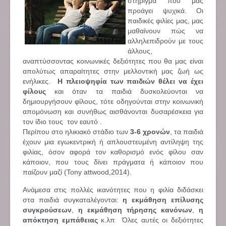
στήριγμα που μας
προάγει ψυχικά. Οι
παιδικές φιλίες μας, μας
μαθαίνουν πώς να
αλληλεπιδρούν με τους
άλλους,
αναπτύσσοντας κοινωνικές δεξιότητες που θα μας είναι
απολύτως απαραίτητες στην μελλοντική μας ζωή ως
ενήλικες.
Η πλειοψηφία των παιδιών θέλει να έχει
φίλους
και όταν τα παιδιά δυσκολεύονται να
δημιουργήσουν φίλους, τότε οδηγούνται στην κοινωνική
απομόνωση και συνήθως αισθάνονται δυσαρέσκεια για
τον ίδιο τους τον εαυτό .
Περίπου στο ηλικιακό στάδιο των
3-6 χρονών
, τα παιδιά
έχουν μια εγωκεντρική ή απλουστευμένη αντίληψη της
φιλίας, όσον αφορά τον καθορισμό ενός φίλου σαν
κάποιον, που τους δίνει πράγματα ή κάποιον που
παίζουν μαζί (Tony attwood,2014).
Ανάμεσα στις πολλές ικανότητες που η φιλία διδάσκει
στα παιδιά συγκαταλέγονται:
η εκμάθηση επίλυσης
συγκρούσεων
,
η εκμάθηση τήρησης κανόνων
,
η
απόκτηση εμπάθειας
κ.λπ Όλες αυτές οι δεξιότητες