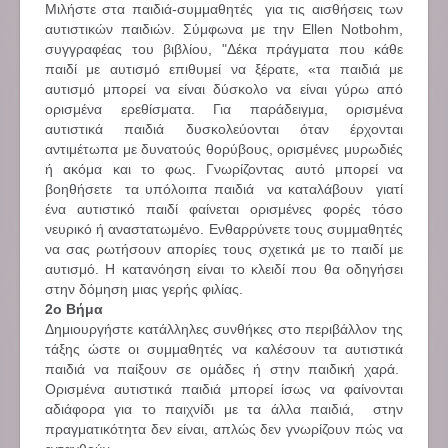
Μιλήστε στα παιδιά-συμμαθητές για τις αισθήσεις των
αυτιστικών παιδιών. Σύμφωνα με την Ellen Notbohm,
συγγραφέας του βιβλίου, "Δέκα πράγματα που κάθε
παιδί με αυτισμό επιθυμεί να ξέρατε, «τα παιδιά με
αυτισμό μπορεί να είναι δύσκολο να είναι γύρω από
ορισμένα ερεθίσματα. Για παράδειγμα, ορισμένα
αυτιστικά παιδιά δυσκολεύονται όταν έρχονται
αντιμέτωπα με δυνατούς θορύβους, ορισμένες μυρωδιές
ή ακόμα και το φως. Γνωρίζοντας αυτό μπορεί να
βοηθήσετε τα υπόλοιπα παιδιά να καταλάβουν γιατί
ένα αυτιστικό παιδί φαίνεται ορισμένες φορές τόσο
νευρικό ή αναστατωμένο. Ενθαρρύνετε τους συμμαθητές
να σας ρωτήσουν απορίες τους σχετικά με το παιδί με
αυτισμό. Η κατανόηση είναι το κλειδί που θα οδηγήσει
στην δόμηση μιας γερής φιλίας.
2ο Βήμα
Δημιουργήστε κατάλληλες συνθήκες στο περιβάλλον της
τάξης ώστε οι συμμαθητές να καλέσουν τα αυτιστικά
παιδιά να παίξουν σε ομάδες ή στην παιδική χαρά.
Ορισμένα αυτιστικά παιδιά μπορεί ίσως να φαίνονται
αδιάφορα για το παιχνίδι με τα άλλα παιδιά, στην
πραγματικότητα δεν είναι, απλώς δεν γνωρίζουν πώς να