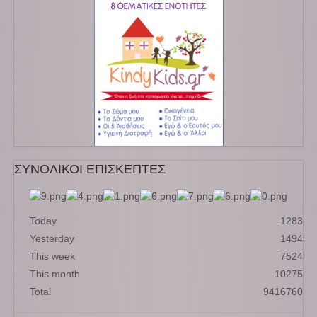
ΣΥΝΟΛΙΚΟΙ ΕΠΙΣΚΕΠΤΕΣ
Today
1283
Yesterday
1494
This week
7524
This month
10275
Total
9416760