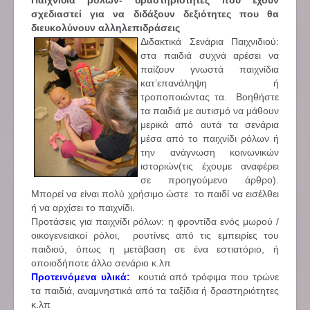
Παιχνίδια ρόλων- δραστηριότητες που έχουν
σχεδιαστεί για να διδάξουν δεξιότητες που θα
διευκολύνουν αλληλεπιδράσεις
Διδακτικά Σενάρια Παιχνιδιού:
στα παιδιά συχνά αρέσει να
παίζουν γνωστά παιχνίδια
κατ’επανάληψη ή
τροποποιώντας τα. Βοηθήστε
τα παιδιά με αυτισμό να μάθουν
μερικά από αυτά τα σενάρια
μέσα από το παιχνίδι ρόλων ή
την ανάγνωση κοινωνικών
ιστοριών(τις έχουμε αναφέρει
σε προηγούμενο άρθρο).
Μπορεί να είναι πολύ χρήσιμο ώστε το παιδί να εισέλθει
ή να αρχίσει το παιχνίδι.
Προτάσεις για παιχνίδι ρόλων: η φροντίδα ενός μωρού /
οικογενειακοί ρόλοι, ρουτίνες από τις εμπειρίες του
παιδιού, όπως η μετάβαση σε ένα εστιατόριο, ή
οποιοδήποτε άλλο σενάριο κ.λπ
Προτεινόμενα υλικά:
κουτιά από τρόφιμα που τρώνε
τα παιδιά, αναμνηστικά από τα ταξίδια ή δραστηριότητες
κ.λπ