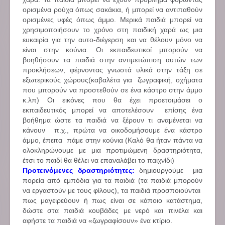
ορισμένα ρούχα όπως σακάκια, ή μπορεί να αντιπαθούν
ορισμένες υφές όπως άμμο. Μερικά παιδιά μπορεί να
χρησιμοποιήσουν το χρόνο στη παιδική χαρά ως μια
ευκαιρία για την αυτο-διέγερση και να θέλουν μόνο να
είναι στην κούνια. Οι εκπαιδευτικοί μπορούν να
βοηθήσουν τα παιδιά στην αντιμετώπιση αυτών των
προκλήσεων, φέρνοντας γνωστά υλικά στην τάξη σε
εξωτερικούς χώρους(καβαλέτα για ζωγραφική, οχήματα
που μπορούν να προστεθούν σε ένα κάστρο στην άμμο
κ.λπ) Οι εικόνες που θα έχει προετοιμάσει ο
εκπαιδευτικός μπορεί να αποτελέσουν επίσης ένα
βοήθημα ώστε τα παιδιά να ξέρουν τι αναμένεται να
κάνουν π.χ., πρώτα να οικοδομήσουμε ένα κάστρο
άμμο, έπειτα πάμε στην κούνια (Καλό θα ήταν πάντα να
ολοκληρώνουμε με μια προτιμώμενη δραστηριότητα,
έτσι το παιδί θα θέλει να επαναλάβει το παιχνίδι)
Προτεινόμενες δραστηριότητες:
δημιουργούμε μια
πορεία από εμπόδια για τα παιδιά (τα παιδιά μπορούν
να εργαστούν με τους φίλους), τα παιδιά προσποιούνται
πως μαγειρεύουν ή πως είναι σε κάποιο κατάστημα,
δώστε στα παιδιά κουβάδες με νερό και πινέλα και
αφήστε τα παιδιά να «ζωγραφίσουν» ένα κτίριο.