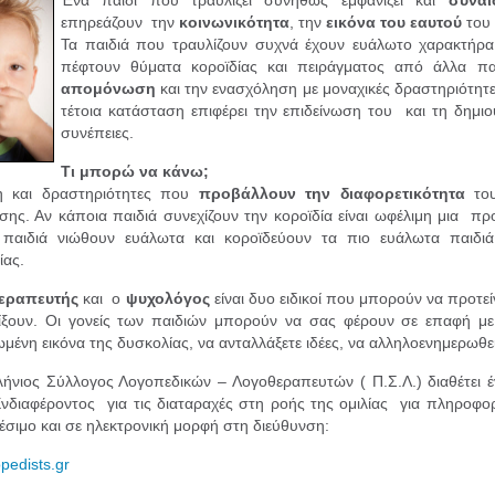
επηρεάζουν την
κοινωνικότητα
, την
εικόνα του εαυτού
του 
Τα παιδιά που τραυλίζουν συχνά έχουν ευάλωτο χαρακτήρα
πέφτουν θύματα κοροϊδίας και πειράγματος από άλλα πα
απομόνωση
και την ενασχόληση με μοναχικές δραστηριότητε
τέτοια κατάσταση επιφέρει την επιδείνωση του και τη δημι
συνέπειες.
Τι μπορώ να κάνω;
η και δραστηριότητες που
προβάλλουν την διαφορετικότητα
του
σης. Αν κάποια παιδιά συνεχίζουν την κοροϊδία είναι ωφέλιμη μια 
 παιδιά νιώθουν ευάλωτα και κοροϊδεύουν τα πιο ευάλωτα παιδι
ίας.
εραπευτής
και ο
ψυχολόγος
είναι δυο ειδικοί που μπορούν να προτεί
ξουν. Οι γονείς των παιδιών μπορούν να σας φέρουν σε επαφή με
μένη εικόνα της δυσκολίας, να ανταλλάξετε ιδέες, να αλληλοενημερωθεί
ήνιος Σύλλογος Λογοπεδικών – Λογοθεραπευτών ( Π.Σ.Λ.) διαθέτει έ
Ενδιαφέροντος για τις διαταραχές στη ροής της ομιλίας για πληροφορ
θέσιμο και σε ηλεκτρονική μορφή στη διεύθυνση:
pedists.gr