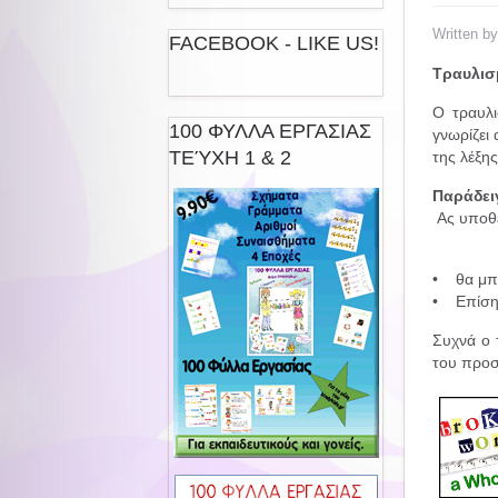
Written b
FACEBOOK - LIKE US!
Τραυλισ
Ο τραυλι
100 ΦΥΛΛΑ ΕΡΓΑΣΙΑΣ
γνωρίζει
ΤΕΎΧΗ 1 & 2
της λέξης
Παράδει
Ας υποθέ
• θα μπ
• Επίσης
Συχνά ο 
του προσ