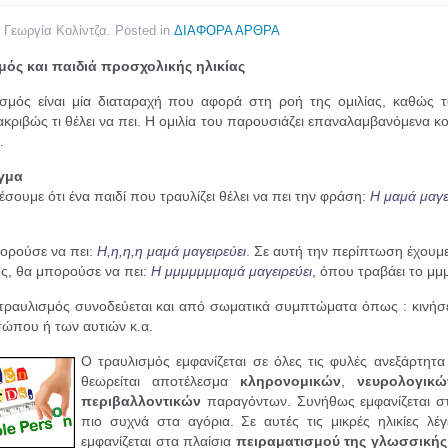
y Γεωργία Κολίντζα. Posted in
ΔΙΑΦΟΡΑ ΑΡΘΡΑ
μός και παιδιά προσχολικής ηλικίας
σμός είναι μία διαταραχή που αφορά στη ροή της ομιλίας, καθώς 
 ακριβώς τι θέλει να πει. Η ομιλία του παρουσιάζει επαναλαμβανόμενα
.
γμα
σουμε ότι ένα παιδί που τραυλίζει θέλει να πει την φράση:
Η μαμά μαγει
ορούσε να πει:
Η,η,η,η μαμά μαγειρεύει
. Σε αυτή την περίπτωση έχουμ
, θα μπορούσε να πει:
Η μμμμμμμαμά μαγειρεύει
, όπου τραβάει το μμ
τραυλισμός συνοδεύεται και από σωματικά συμπτώματα όπως : κινήσει
ώπου ή των αυτιών κ.α.
Ο τραυλισμός εμφανίζεται σε όλες τις φυλές ανεξάρτητ
θεωρείται αποτέλεσμα
κληρονομικών
,
νευρολογικώ
περιβαλλοντικών
παραγόντων. Συνήθως εμφανίζεται στη
πιο συχνά στα αγόρια. Σε αυτές τις μικρές ηλικίες λέγ
εμφανίζεται στα πλαίσια
πειραματισμού της γλωσσικής