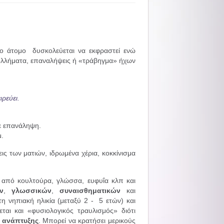
το άτομο δυσκολεύεται να εκφραστεί ενώ
 κολλήματα, επαναλήψεις ή «τράβηγμα» ήχων
ρεύει.
ε επανάληψη.
μ.
ς των ματιών, ιδρωμένα χέρια, κοκκίνισμα
α από κουλτούρα, γλώσσα, ευφυΐα κλπ και
ν
,
γλωσσικών
,
συναισθηματικών
και
 νηπιακή ηλικία (μεταξύ 2 - 5 ετών) και
εται και «φυσιολογικός τραυλισμός» διότι
 ανάπτυξης
. Μπορεί να κρατήσει μερικούς