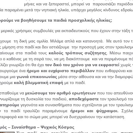
μήνες και να ξεπεραστεί, μπορεί να παρουσιάζει περιόδ
ία παραμένει μετά την νηπιακή ηλικία, υπάρχει μεγάλος κίνδυνος εδρα
ρούμε να βοηθήσουμε τα παιδιά προσχολικής ηλικίας;
 μερικές χρήσιμες συμβουλές για εκπαιδευτικούς που έχουν στην τάξη τ
χουμε τη δική μας ομιλία. Μιλάμε απλά και κατανοητά. Με αυτό τον 
 μίμηση στο παιδί και δεν εστιάζουμε την προσοχή μας στον τραυλισμ
αίνουμε στα παιδιά τους
καλούς τρόπους συζήτησης
. Μέσω παιχν
ει ο καθένας με τη σειρά του, να μη διακόπτουμε και να περιμένουμε πά
λίζει γνωρίζει ότι θα έχει
τον δικό του χρόνο για να εκφραστεί
χωρίς 
ιουργούμε ένα
ήρεμο και ευχάριστο περιβάλλον
που ενθαρρύνει και 
ουμε μια
γωνιά επικοινωνίας
μέσα στην αίθουσα και να την διαμορφώσ
τηρούμε
καλή βλεμματική επαφή
με το παιδί.
σπαθούμε να
μειώσουμε τον αριθμό ερωτήσεων
που του απευθύνο
νωρίζουμε τη δυσκολία του παιδιού,
αποδεχόμαστε
τον τραυλισμό του 
ατηρούμε
γεγονότα και συναισθήματα που σχετίζονται με τον τραυλισμ
ν το παιδί τραυλίζει παραμένουμε
ήρεμοι και ψύχραιμοι.
Σχόλια
εριφορά και το σώμα μας μπορεί να δυσχεραίνουν την κατάσταση.
μός – Συναίσθημα – Ψυχικός Κόσμος
Ένα παιδί που τραυλίζει συνήθως εμφανίζει και
συναι