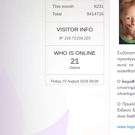
This month
8231
Total
9414716
VISITOR INFO
IP:
216.73.216.223
WHO IS ONLINE
Συζήτησ
προσέγγι
21
αυτά τα
Online
ευαισθησ
Ο
λογοθ
Friday, 07 August 2026 09:06
υποστηρί
ολοκληρω
Ο Πανελλ
Ειδικού 
είναι δια
www.logo