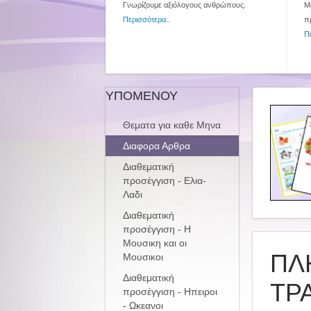
Γνωρίζουμε αξιόλογους ανθρώπους.
Με
Περισσότερα
..
π
Π
ΥΠΟΜΕΝΟΥ
Θεματα για καθε Μηνα
Διαφορα Αρθρα
Διαθεματική
προσέγγιση - Ελια-
Λαδι
Διαθεματική
προσέγγιση - Η
Μουσικη και οι
ΠΛ
Μουσικοι
Διαθεματική
ΤΡ
προσέγγιση - Ηπειροι
- Ωκεανοι