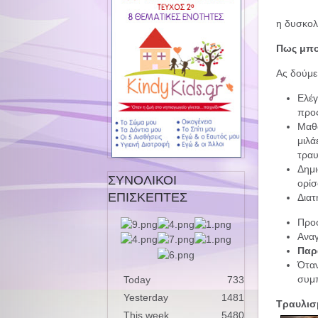
η δυσκολ
Πως μπο
Ας δούμε
Ελέγ
προς
Μαθ
μιλά
τραυ
Δημ
ΣΥΝΟΛΙΚΟΙ
ορίσ
ΕΠΙΣΚΕΠΤΕΣ
Δια
Προ
Αναγ
Παρ
Ότα
συμπ
Today
733
Yesterday
1481
Τραυλισ
This week
5480