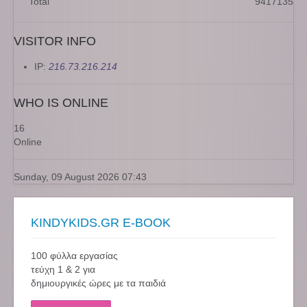
Total
9417135
VISITOR INFO
IP:
216.73.216.214
WHO IS ONLINE
16
Online
Sunday, 09 August 2026 07:43
KINDYKIDS.GR E-BOOK
100 φύλλα εργασίας
τεύχη 1 & 2 για
δημιουργικές ώρες με τα παιδιά