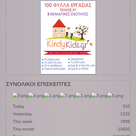
ΣΥΝΟΛΙΚΟΙ ΕΠΙΣΚΕΠΤΕΣ
Today
333
Yesterday
1325
This week
7899
This month
10650