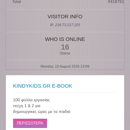
Total
9418761
VISITOR INFO
IP:
216.73.217.105
WHO IS ONLINE
16
Online
Monday, 10 August 2026 13:09
KINDYKIDS.GR E-BOOK
100 φύλλα εργασίας
τεύχη 1 & 2 για
δημιουργικές ώρες με τα παιδιά
ΠΕΡΙΣΣΟΤΕΡΑ