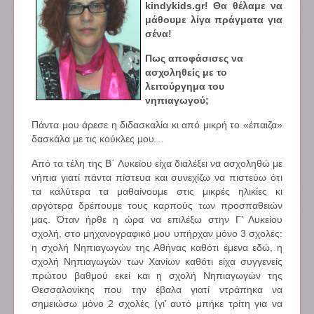
kindykids.gr! Θα θέλαμε να
μάθουμε λίγα πράγματα για
σένα!
Πως αποφάσισες να
ασχοληθείς με το
λειτούργημα του
νηπιαγωγού;
Πάντα μου άρεσε η διδασκαλία κι από μικρή το «έπαιζα»
δασκάλα με τις κούκλες μου…
Από τα τέλη της Β΄ Λυκείου είχα διαλέξει να ασχοληθώ με
νήπια γιατί πάντα πίστευα και συνεχίζω να πιστεύω ότι
τα καλύτερα τα μαθαίνουμε στις μικρές ηλικίες κι
αργότερα δρέπουμε τους καρπούς των προσπαθειών
μας. Όταν ήρθε η ώρα να επιλέξω στην Γ’ Λυκείου
σχολή, στο μηχανογραφικό μου υπήρχαν μόνο 3 σχολές:
η σχολή Νηπιαγωγών της Αθήνας καθότι έμενα εδώ, η
σχολή Νηπιαγωγών των Χανίων καθότι είχα συγγενείς
πρώτου βαθμού εκεί και η σχολή Νηπιαγωγών της
Θεσσαλονίκης που την έβαλα γιατί ντράπηκα να
σημειώσω μόνο 2 σχολές (γι’ αυτό μπήκε τρίτη για να