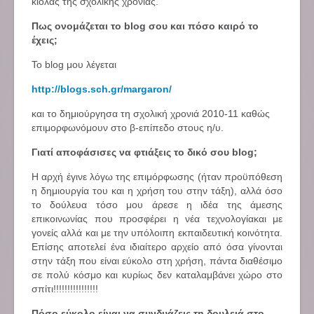
κιόλας της σχολικής χρονιάς.
Πως ονομάζεται το blog σου και πόσο καιρό το
έχεις;
Το blog μου λέγεται
http://blogs.sch.gr/margaron/
και το δημιούργησα τη σχολική χρονιά 2010-11 καθώς
επιμορφωνόμουν στο β-επίπεδο στους η/υ.
Γιατί αποφάσισες να φτιάξεις το δικό σου blog;
Η αρχή έγινε λόγω της επιμόρφωσης (ήταν προϋπόθεση
η δημιουργία του και η χρήση του στην τάξη), αλλά όσο
το δούλευα τόσο μου άρεσε η ιδέα της άμεσης
επικοινωνίας που προσφέρει η νέα τεχνολογίακαι με
γονείς αλλά και με την υπόλοιπη εκπαιδευτική κοινότητα.
Επίσης αποτελεί ένα ιδιαίτερο αρχείο από όσα γίνονται
στην τάξη που είναι εύκολο στη χρήση, πάντα διαθέσιμο
σε πολύ κόσμο και κυρίως δεν καταλαμβάνει χώρο στο
σπίτι!!!!!!!!!!!!!!!!
Πόσο εύκολο είναι να συνδυάζεις τη δουλειά στο