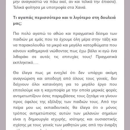
μην αναγκαστώ να πάω εκεί, αν και τελικά την έπιασα).
Τελικά φοίτησα με υποτροφία στα Χανιά.
Τι αγαπάς περισσότερο και τι λιγότερο στη δουλειά
μας;
Πιο πολύ αγαπώ το αθώο και πραγματικό δέσιμο των
παιδιών με εμάς που τα έχουμε όλη μέρα στην τάξη και
να παρακολουθώ τα μικρά και μεγάλα κατορθώματα που
κάνουν καθημερινά νιώθοντας πως έχω βάλει κι εγώ ένα
λιθαράκι σε αυτές τις επιτυχίες τους! Πραγματικά
εκπληκτικό….
Θα έλεγα πως με ενοχλεί ότι δεν υπάρχει ακόμη
αναγνώριση και αποδοχή από όλους τους γονείς, δεν
δείχνουν όλοι κατανόηση για το μεγάλο έργο που
επιτελούμε και η καχυποψία με την οποία μερικές φορές
αντιμετωπίζουν όσες παρεμβάσεις τους ζητάμε να γίνουν
προς όφελος της εξέλιξης των παιδιών τους. Από την
πείρα μου ως εκπαιδευτικός θα έλεγα ότι ο μόνος
τρόπος αντιμετώπισης αυτών των μελανών σημείων
είναι η δημιουργία ισχυρής, ισότιμης και ουσιαστικής
σχέσης με τους γονείς των μαθητών μας από την έναρξη