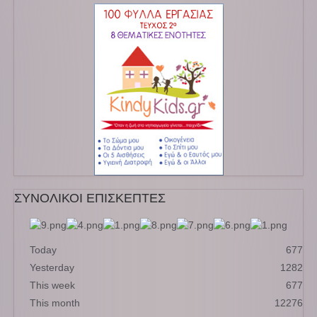
ΣΥΝΟΛΙΚΟΙ ΕΠΙΣΚΕΠΤΕΣ
Today
677
Yesterday
1282
This week
677
This month
12276