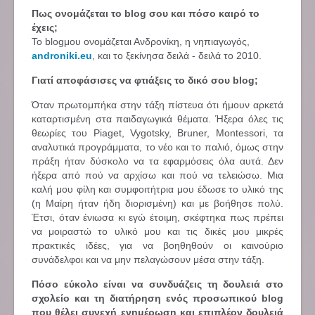
Πως ονομάζεται το blog σου και πόσο καιρό το
έχεις;
Το blogμου ονομάζεται Ανδρονίκη, η νηπιαγωγός,
androniki.eu
, και το ξεκίνησα δειλά - δειλά το 2010.
Γιατί αποφάσισες να φτιάξεις το δικό σου blog;
Όταν πρωτομπήκα στην τάξη πίστευα ότι ήμουν αρκετά
καταρτισμένη στα παιδαγωγικά θέματα. Ήξερα όλες τις
θεωρίες του Piaget, Vygotsky, Bruner, Montessori, τα
αναλυτικά προγράμματα, το νέο και το παλιό, όμως στην
πράξη ήταν δύσκολο να τα εφαρμόσεις όλα αυτά. Δεν
ήξερα από πού να αρχίσω και πού να τελειώσω. Μια
καλή μου φίλη και συμφοιτήτρια μου έδωσε το υλικό της
(η Μαίρη ήταν ήδη διορισμένη) και με βοήθησε πολύ.
Έτσι, όταν ένιωσα κι εγώ έτοιμη, σκέφτηκα πως πρέπει
να μοιραστώ το υλικό μου και τις δικές μου μικρές
πρακτικές ιδέες, για να βοηθηθούν οι καινούριο
συνάδελφοι και να μην πελαγώσουν μέσα στην τάξη.
Πόσο εύκολο είναι να συνδυάζεις τη δουλειά στο
σχολείο και τη διατήρηση ενός προσωπικού blog
που θέλει συνεχή ενημέρωση και επιπλέον δουλειά