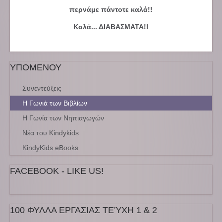
περνάμε πάντοτε καλά!!
Καλά... ΔΙΑΒΑΣΜΑΤΑ!!
ΥΠΟΜΕΝΟΥ
Συνεντεύξεις
Η Γωνιά των Βιβλίων
Η Γωνία των Νηπιαγωγών
Νέα του Kindykids
KindyKids eBooks
FACEBOOK - LIKE US!
100 ΦΥΛΛΑ ΕΡΓΑΣΙΑΣ ΤΕΎΧΗ 1 & 2