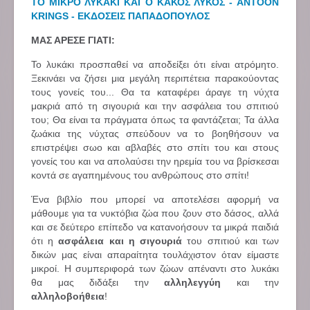
ΤΟ ΜΙΚΡΟ ΛΥΚΑΚΙ ΚΑΙ Ο ΚΑΚΟΣ ΛΥΚΟΣ - ANTOON
KRINGS - ΕΚΔΟΣΕΙΣ ΠΑΠΑΔΟΠΟΥΛΟΣ
ΜΑΣ ΑΡΕΣΕ ΓΙΑΤΙ:
Το λυκάκι προσπαθεί να αποδείξει ότι είναι ατρόμητο.
Ξεκινάει να ζήσει μια μεγάλη περιπέτεια παρακούοντας
τους γονείς του... Θα τα καταφέρει άραγε τη νύχτα
μακριά από τη σιγουριά και την ασφάλεια του σπιτιού
του; Θα είναι τα πράγματα όπως τα φαντάζεται; Τα άλλα
ζωάκια της νύχτας σπεύδουν να το βοηθήσουν να
επιστρέψει σωο και αβλαβές στο σπίτι του και στους
γονείς του και να απολαύσει την ηρεμία του να βρίσκεσαι
κοντά σε αγαπημένους του ανθρώπους στο σπίτι!
Ένα βιβλίο που μπορεί να αποτελέσει αφορμή να
μάθουμε για τα νυκτόβια ζώα που ζουν στο δάσος, αλλά
και σε δεύτερο επίπεδο να κατανοήσουν τα μικρά παιδιά
ότι η
ασφάλεια και η σιγουριά
του σπιτιού και των
δικών μας είναι απαραίτητα τουλάχιστον όταν είμαστε
μικροί. Η συμπεριφορά των ζώων απέναντι στο λυκάκι
θα μας διδάξει την
αλληλεγγύη
και την
αλληλοβοήθεια
!