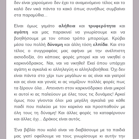
δεν είναι χαρούμενο δεν έχει το αναμενόμενο τέλος και το
καλό δεν νικά πάντα το κακό όπως συνήθως συμβαίνει
στα παραμύθια...
Είναι όμως γεμάτο
αλήθεια
και
τρυφερότητα
και
αγάπη
και μας παρακινεί να γνωρίσουμε και να
βοηθήσουμε με τον οποιο τρόπο μπορούμε. Κρύβει
μέσα του πολλή
δύναμη
και άλλη τόση
ελπίδα
. Και στο
τέλος ο συγγραφέας μας αφήνει με την ανέλπιστη
αισιοδοξία, ότι κάποιες φορές μπορεί και να νικηθεί ο
καρκινόδρακος. Ναι, ναι να νικηθεί! Εκεί όπου υπάρχει
αγάπη κι αγκαλιά κι αλληλεγύη κι αλληλοβοήθεια. Όχι δεν
είναι πάντα στο χέρι των μεγάλων κι ας είναι και γιατροί
και ας είναι και γονείς κι ας νομίζουν πολλές φορές πως
τα ξέρουν όλα... Απεναντι στον καρκινόδρακο είναι μικροί
κι αυτοί κι ας παλεύουν με όλες τους τις δυνάμεις! Αρκεί
όμως που γίνονται όλοι μια μεγάλη αγκαλιά για κάθε
παιδί που παλεύει με τον καρκίνο και προσπαθούν με
όλη τους τη δύναμη! Και άλλες φορές τα καταφέρνουν
και άλλες όχι... Δράκος είναι αυτός.
Ένα βιβλίο που καλό είναι να διαβάσουμε με τα παιδιά
μας γιατί οφείλουμε να τους γνωρίσουμε κι αυτήν την