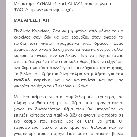
Μια ιστορία ΔΥΝΑΜΗΣ και ΕΛΠΙΔΑΣ που εξυμνεί τη
ΦΛΟΓΑ της ανθρώπινης ψυχής.
ΜΑΣ ΑΡΕΣΕ ΓΙΑΤΙ
Παιδικός Καρκίνος. Σαν να μη φτάνει από μόνος του ο
καρκίνος σαν ιδέα να μας τρομάξει, όταν αφορά τα
παιδιά τότε γίνεται πραγματικά ένας δράκος. Ένας
δράκος που σκορπίζει όχι μόνο τα παιδικά όνειρα... αλλά
κυρίως τα όνειρα των ενηλίκων. Πως να μιλήσει κανείς
στα παιδιά για ένα τόσο δύσκολο θέμα; Πως να εξηγήσει
ένα θέμα με τόσα πολλά γιατί και ελάχιστες απαντήσεις;
Το βιβλίο του Χρήστου Σίνη
τολμά να μιλήσει για τον
παιδικό καρκίνο
, να μας
αφυπνίσει
και να μας
γνωρίσει το έργο του Συλλόγου Φλόγα.
Με ένα κείμενο γεμάτο συμβολισμούς, τρυφερό, σε
πλήρη αντιδιαστολή με το θέμα που πραγματεύεται
(ίσως το δυσκολότερο θέμα που θα μπορούσε να
επιλέξει κάποιος για παιδικό βιβλίο) ανοίγει μια πόρτα σε
ένα κόσμο που κανείς μας δε θέλει να μπει. Οι
περισσότεροι μάλιστα από εμάς δεν θέλουμε καν να
γνωρίζουμε πως υπάρχει. Γιατί αυτό το παιδικό βιβλίο