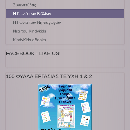
Συνεντεύξεις
Η Γωνιά των Βιβλίων
Η Γωνία των Νηπιαγωγών
Νέα του Kindykids
KindyKids eBooks
FACEBOOK - LIKE US!
100 ΦΥΛΛΑ ΕΡΓΑΣΙΑΣ ΤΕΎΧΗ 1 & 2