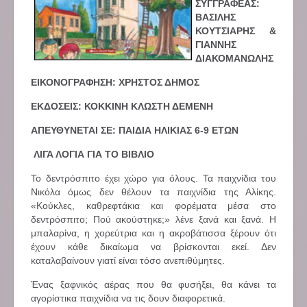
ΣΥΓΓΡΑΦΕΑΣ:
ΒΑΣΙΛΗΣ
ΚΟΥΤΣΙΑΡΗΣ &
ΓΙΑΝΝΗΣ
ΔΙΑΚΟΜΑΝΩΛΗΣ
ΕΙΚΟΝΟΓΡΑΦΗΣΗ: ΧΡΗΣΤΟΣ ΔΗΜΟΣ
ΕΚΔΟΣΕΙΣ: ΚΟΚΚΙΝΗ ΚΛΩΣΤΗ ΔΕΜΕΝΗ
ΑΠΕΥΘΥΝΕΤΑΙ ΣΕ: ΠΑΙΔΙΑ ΗΛΙΚΙΑΣ 6-9 ΕΤΩΝ
ΛΙΓΑ ΛΟΓΙΑ ΓΙΑ ΤΟ ΒΙΒΛΙΟ
Το δεντρόσπιτο έχει χώρο για όλους. Τα παιχνίδια του
Νικόλα όμως δεν θέλουν τα παιχνίδια της Αλίκης.
«Κούκλες, καθρεφτάκια και φορέματα μέσα στο
δεντρόσπιτο; Πού ακούστηκε;» λένε ξανά και ξανά. Η
μπαλαρίνα, η χορεύτρια και η ακροβάτισσα ξέρουν ότι
έχουν κάθε δικαίωμα να βρίσκονται εκεί. Δεν
καταλαβαίνουν γιατί είναι τόσο ανεπιθύμητες.
Ένας ξαφνικός αέρας που θα φυσήξει, θα κάνει τα
αγορίστικα παιχνίδια να τις δουν διαφορετικά.