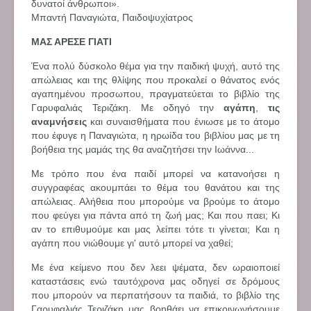
δυνατοί άνθρωποι».
Μπαντή Παναγιώτα, Παιδοψυχίατρος
ΜΑΣ ΑΡΕΣΕ ΓΙΑΤΙ
Ένα πολύ δύσκολο θέμα για την παιδική ψυχή, αυτό της
απώλειας και της θλίψης που προκαλεί ο θάνατος ενός
αγαπημένου προσωπου, πραγματεύεται το βιβλίο της
Γαρυφαλιάς Τεριζάκη. Με οδηγό την
αγάπη
,
τις
αναμνήσεις
και συναισθήματα που ένιωσε με το άτομο
που έφυγε η Παναγιώτα, η ηρωίδα του βιβλίου μας με τη
βοήθεια της μαμάς της θα αναζητήσει την Ιωάννα...
Με τρόπο που ένα παιδί μπορεί να κατανοήσει η
συγγραφέας ακουμπάει το θέμα του θανάτου και της
απώλειας. Αλήθεια που μπορούμε να βρούμε το άτομο
που φεύγει για πάντα από τη ζωή μας; Και που παει; Κι
αν το επιθυμούμε και μας λείπει τότε τι γίνεται; Και η
αγάπη που νιώθουμε γι' αυτό μπορεί να χαθεί;
Με ένα κείμενο που δεν λεει ψέματα, δεν ωραιοποιεί
καταστάσεις ενώ ταυτόχρονα μας οδηγεί σε δρόμους
που μπορούν να περπατήσουν τα παιδιά, το βιβλίο της
Γαρυφαλιάς Τεριζάκη μας βοηθάει να επικοινωνήσουμε