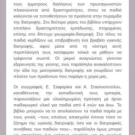
τους έμμετρους διαλόγους των πρωταγωνιστών
πλαισιώνεται από δραστηριότητες, όπου τα παιδιά
καλούνται να τοποθετήσουν τα προϊόντα στην πυραμίδα
της διατροφής. Στο δεύτερο μέρος του βιβλίου υπάρχουν
επιπλέον δραστηριότητες εμπέδωσης, στηριγμένες
επίσης στο δίπτυχο γεωγραφία-διατροφή. Στο τέλος τα
παιδιά κερδίζουν ως επιβράβευση ένα βραβείο υγιεινής
διατροφής, αφού μέσα από τη νόστιμη αυτή
περιπλάνησή τους κατάφεραν τελικά να μάθουν να
τρέφονται σωστά. Οι μικροί αναγνώστες γίνονται
εξερευνητές της γεύσης, ενώ παράλληλα ανακαλύπτουν
την αξία της μεσογειακής διατροφής και γνωρίζουν τον
πλούτο των προϊόντων που παράγει η χώρα μας.
Οι συγγραφείς Ε. Σιαφαρίκα και Α. Στασινοπούλου,
καταθέτοντας την εκπαιδευτική τους εμπειρία,
παρουσιάζουν μια ολοκληρωμένη πρόταση με άρτιο
παιδαγωγικό υλικό για παιδιά από 4 ετών και άνω. Το
βιβλίο μπορούν να το απολαύσουν τα παιδιά παρέα με
τους γονείς –τους οποίους απασχολεί έντονα τόσο το
ζήτημα της υγιεινής διατροφής όσο και οι διατροφικές
συνήθειες των παιδιών τους–, παράλληλα όμως μπορεί