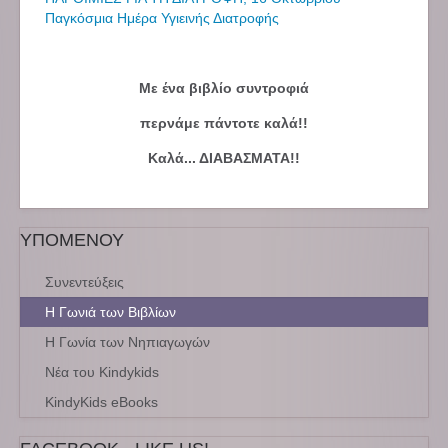
Παγκόσμια Ημέρα Υγιεινής Διατροφής
Με ένα βιβλίο συντροφιά
περνάμε πάντοτε καλά!!
Καλά... ΔΙΑΒΑΣΜΑΤΑ!!
ΥΠΟΜΕΝΟΥ
Συνεντεύξεις
Η Γωνιά των Βιβλίων
Η Γωνία των Νηπιαγωγών
Νέα του Kindykids
KindyKids eBooks