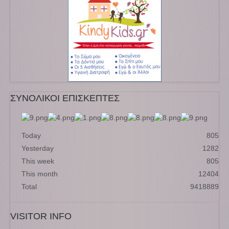
ΣΥΝΟΛΙΚΟΙ ΕΠΙΣΚΕΠΤΕΣ
Today
805
Yesterday
1282
This week
805
This month
12404
Total
9418889
VISITOR INFO