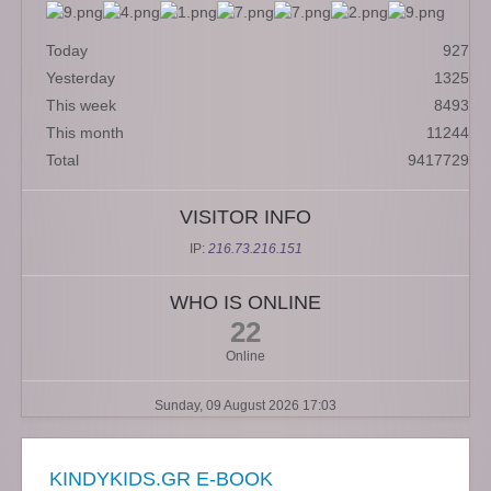
Today
927
Yesterday
1325
This week
8493
This month
11244
Total
9417729
VISITOR INFO
IP:
216.73.216.151
WHO IS ONLINE
22
Online
Sunday, 09 August 2026 17:03
KINDYKIDS.GR E-BOOK