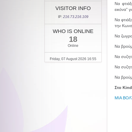
Να φτιάξ
VISITOR INFO
εικόνα" γ
IP:
216.73.216.109
Να φτιάξ
την Κωνσ
WHO IS ONLINE
Να ζωγρα
18
Online
Να βρούμ
Να συζητ
Friday, 07 August 2026 16:55
Να συζητ
Να βρούμ
Στο Kind
ΜΙΑ ΒΟΛ