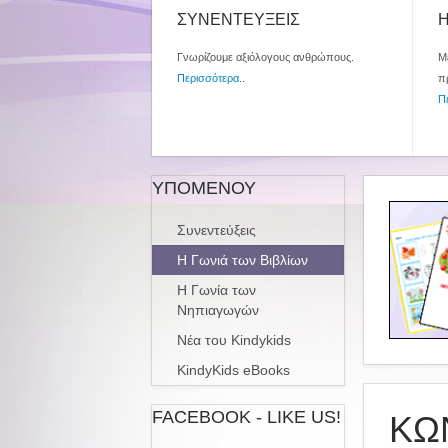
ΣΥΝΕΝΤΕΥΞΕΙΣ
Η
Γνωρίζουμε αξιόλογους ανθρώπους.
Με
Περισσότερα
..
π
Π
ΥΠΟΜΕΝΟΥ
Συνεντεύξεις
Η Γωνιά των Βιβλίων
Η Γωνία των
Νηπιαγωγών
Νέα του Kindykids
KindyKids eBooks
FACEBOOK - LIKE US!
ΚΩ