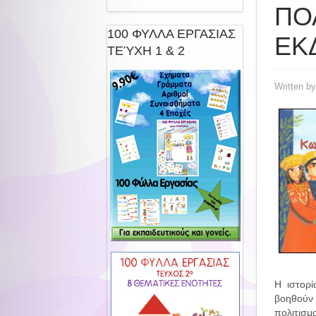
ΠΟ
100 ΦΥΛΛΑ ΕΡΓΑΣΙΑΣ
ΕΚ
ΤΕΎΧΗ 1 & 2
Written b
Η ιστορί
βοηθούν 
πολιτισμ