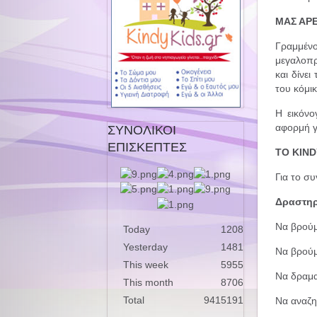
ΜΑΣ ΑΡΕ
Γραμμένο
μεγαλοπρ
και δίνει
του κόμι
Η εικόν
αφορμή γ
ΣΥΝΟΛΙΚΟΙ
ΕΠΙΣΚΕΠΤΕΣ
ΤΟ KIND
Για το συ
Δραστηρ
Να βρούμ
Today
1208
Yesterday
1481
Να βρούμ
This week
5955
Να δραμα
This month
8706
Total
9415191
Να αναζη