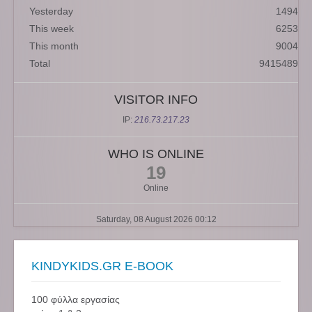
Yesterday
1494
This week
6253
This month
9004
Total
9415489
VISITOR INFO
IP:
216.73.217.23
WHO IS ONLINE
19
Online
Saturday, 08 August 2026 00:12
KINDYKIDS.GR E-BOOK
100 φύλλα εργασίας