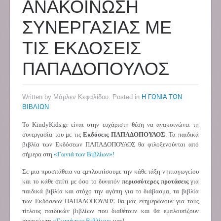
ΑΝΑΚΟΙΝΩΣΗ
ΣΥΝΕΡΓΑΣΙΑΣ ΜΕ
ΤΙΣ ΕΚΔΟΣΕΙΣ
ΠΑΠΑΔΟΠΟΥΛΟΣ
Written by Μάρλεν Κεφαλίδου. Posted in
Η ΓΩΝΙΑ ΤΩΝ
ΒΙΒΛΙΩΝ
Το
KindyKids
.
gr
είναι στην ευχάριστη θέση να ανακοινώνει τη
συνεργασία του με τις
Εκδόσεις ΠΑΠΑΔΟΠΟΥΛΟΣ
. Τα παιδικά
βιβλία των Εκδόσεων
ΠΑΠΑΔΟΠΟΥΛΟΣ
θα φιλοξενούνται από
σήμερα στη
«Γωνιά των Βιβλίων»!
Σε μια προσπάθεια να εμπλουτίσουμε την κάθε τάξη νηπιαγωγείου
και το κάθε σπίτι με όσο το δυνατόν
περισσότερες προτάσεις
για
παιδικά βιβλία και στόχο την αγάπη για το διάβασμα, τα βιβλία
των Εκδόσεων
ΠΑΠΑΔΟΠΟΥΛΟΣ
θα μας ενημερώνουν για τους
τίτλους παιδικών βιβλίων που διαθέτουν και θα εμπλουτίζουν
συνεχώς τη
«Γωνιά των Βιβλίων»
μας!