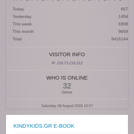
Today
667
Yesterday
1494
This week
6908
This month
9659
Total
9416144
VISITOR INFO
IP:
216.73.216.212
WHO IS ONLINE
32
Online
Saturday, 08 August 2026 10:57
KINDYKIDS.GR E-BOOK