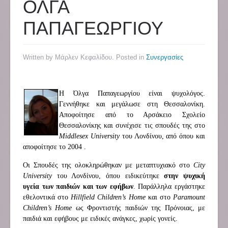
ΟΛΓΑ
ΠΑΠΑΓΕΩΡΓΙΟΥ
Written by Μάρλεν Κεφαλίδου. Posted in
Συνεργασίες
Η Όλγα Παπαγεωργίου είναι ψυχολόγος.
Γεννήθηκε και μεγάλωσε στη Θεσσαλονίκη.
Αποφοίτησε από το Αρσάκειο Σχολείο
Θεσσαλονίκης και συνέχισε τις σπουδές της στο
Middlesex
University
του Λονδίνου, από όπου και
αποφοίτησε το 2004 .
Οι Σπουδές της ολοκληρώθηκαν με μεταπτυχιακό στο
City
University
του Λονδίνου, όπου ειδικεύτηκε
στην ψυχική
υγεία των παιδιών και των εφήβων
. Παράλληλα εργάστηκε
εθελοντικά στο
Hillfield
Children
’
s
Home
και στο
Paramount
Children
’
s
Home
ως Φροντιστής παιδιών της Πρόνοιας, με
παιδιά και εφήβους με ειδικές ανάγκες, χωρίς γονείς.