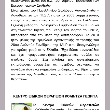
διατελώντας μέλος του Δ.Σ. του Νομικού Προσώπου των
Βρεφονηπιακών Σταθμών.
Είναι μέλος του Πανελληνίου Συλλόγου Λογοπεδικών –
Λογοθεραπευτών (Π.Σ.Λ.) από το 2003 συμμετέχοντας
ενεργά στις επιτροπές και τις δράσεις του Συλλόγου.
Εξελέγη μέλος του Διοικητικού Συμβουλίου του Π.Σ.Λ και
στη τελευταία θητεία, που έληξε τον Μάρτιο του 2012,
υπηρέτησε από την θέση της αντιπροέδρου. Το 2010
ήταν μέλος της τριμελούς οργανωτικής επιτροπής του
28ου Διεθνούς Συνέδριου της IALP που διοργανώθηκε
για πρώτη φορά στην Ελλάδα.
Έχει δώσει συνεντεύξεις
και έχει πραγματοποιήσει ενημερωτικές ομιλίες σε
σχολικές δομές. Στα πλαίσια της συνεχιζόμενης
εκπαίδευσης συμμετέχει σε ημερίδες, σεμινάρια και
συνέδρια ώστε να ενημερώνεται διαρκώς για θέματα που
άπτονται της λογοθεραπείας και των άλλων συναφών
θεραπειών.
ΚΕΝΤΡΟ ΕΙΔΙΚΩΝ ΘΕΡΑΠΕΙΩΝ ΚΟΛΙΝΤΖΑ ΓΕΩΡΓΙΑ
Το
Κέντρο Ειδικών Θεραπειών
‘’Κολίντζα Γεωργία ‘’
δημιουργήθηκε πριν