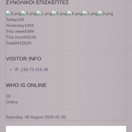
ΣΥΝΟΛΙΚΟΙ ΕΠΙΣΚΕΠΤΕΣ
Today
143
Yesterday
1494
This week
6384
This month
9135
Total
9415620
VISITOR INFO
IP:
216.73.216.36
WHO IS ONLINE
18
Online
Saturday, 08 August 2026 02:30