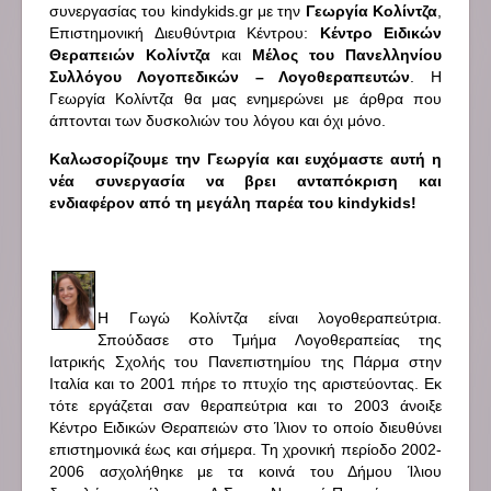
συνεργασίας του kindykids.gr με την
Γεωργία Κολίντζα
,
Επιστημονική Διευθύντρια Κέντρου:
Κέντρο Ειδικών
Θεραπειών Κολίντζα
και
Μέλος του Πανελληνίου
Συλλόγου Λογοπεδικών – Λογοθεραπευτών
. Η
Γεωργία Κολίντζα θα μας ενημερώνει με άρθρα που
άπτονται των δυσκολιών του λόγου και όχι μόνο.
Καλωσορίζουμε την Γεωργία και ευχόμαστε αυτή η
νέα συνεργασία να βρει ανταπόκριση και
ενδιαφέρον από τη μεγάλη παρέα του kindykids!
Η Γωγώ Κολίντζα είναι λογοθεραπεύτρια.
Σπούδασε στο Τμήμα Λογοθεραπείας της
Ιατρικής Σχολής του Πανεπιστημίου της Πάρμα στην
Ιταλία και το 2001 πήρε το πτυχίο της αριστεύοντας. Εκ
τότε εργάζεται σαν θεραπεύτρια και το 2003 άνοιξε
Κέντρο Ειδικών Θεραπειών στο Ίλιον το οποίο διευθύνει
επιστημονικά έως και σήμερα. Τη χρονική περίοδο 2002-
2006 ασχολήθηκε με τα κοινά του Δήμου Ίλιου