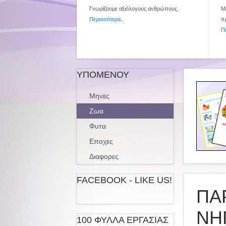
Γνωρίζουμε αξιόλογους ανθρώπους.
Με
Περισσότερα
..
π
Π
ΥΠΟΜΕΝΟΥ
Μηνες
Ζωα
Φυτα
Εποχες
Διαφορες
FACEBOOK - LIKE US!
ΠΑ
ΝΗ
100 ΦΥΛΛΑ ΕΡΓΑΣΙΑΣ