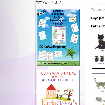
ΤΕΎΧΗ 1 & 2
Written b
Παροιμίες
ΓΑΤΕΣ-Π