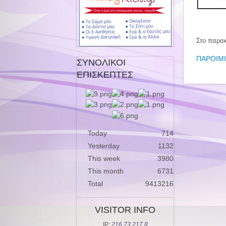
Στο παρακ
ΠΑΡΟΙΜΙ
ΣΥΝΟΛΙΚΟΙ
ΕΠΙΣΚΕΠΤΕΣ
Today
714
Yesterday
1132
This week
3980
This month
6731
Total
9413216
VISITOR INFO
IP:
216.73.217.8