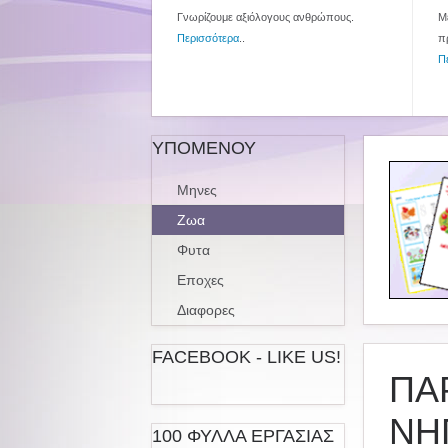
Γνωρίζουμε αξιόλογους ανθρώπους.
Με
Περισσότερα
..
π
Π
ΥΠΟΜΕΝΟΥ
Μηνες
Ζωα
Φυτα
Εποχες
Διαφορες
FACEBOOK - LIKE US!
ΠΑ
ΝΗ
100 ΦΥΛΛΑ ΕΡΓΑΣΙΑΣ