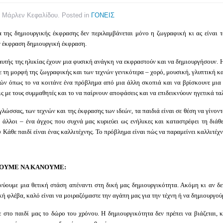
y Μάρλεν Κεφαλίδου. Posted in
ΓΟΝΕΙΣ
α της δημιουργικής έκφρασης δεν περιλαμβάνεται μόνο η ζωγραφική κι ας είναι 
ν έκφραση δημιουργική έκφραση.
αυτής της ηλικίας έχουν μια φυσική ανάγκη να εκφραστούν και να δημιουργήσουν. 
ε τη μορφή της ζωγραφικής και των τεχνών γενικότερα – χορό, μουσική, γλυπτική κ
ν όπως το να κοιτάνε ένα πρόβλημα από μια άλλη σκοπιά και να βρίσκουνε μια π
ς με τους συμμαθητές και το να παίρνουν αποφάσεις και να επιδεικνύουν ηγετικά τα
λώσσας, των τεχνών και της έκφρασης των ιδεών, τα παιδιά είναι σε θέση να γίνοντ
 άλλοι – ένα άγχος που συχνά μας κυριεύει ως ενήλικες και καταστρέφει τη διά
 Κάθε παιδί είναι ένας καλλιτέχνης. Το πρόβλημα είναι πώς να παραμείνει καλλιτέχ
ΟΥΜΕ ΝΑ ΚΑΝΟΥΜΕ:
νύουμε μια θετική στάση απέναντι στη δική μας δημιουργικότητα. Ακόμη κι αν δεν
κή φλέβα, καλό είναι να μοιραζόμαστε την αγάπη μας για την τέχνη ή να δημιουργούμε
 στο παιδί μας το δώρο του χρόνου. Η δημιουργικότητα δεν πρέπει να βιάζεται, 