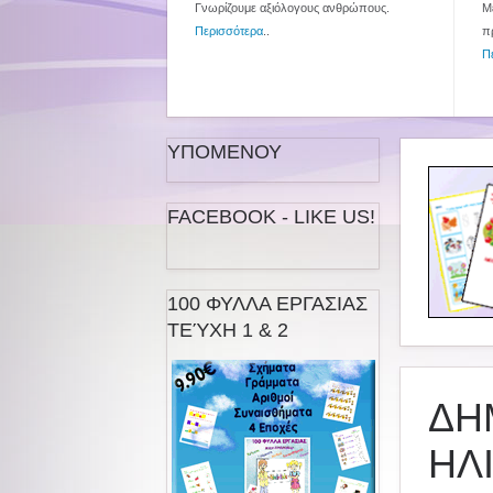
Γνωρίζουμε αξιόλογους ανθρώπους.
Με
Περισσότερα
..
π
Π
ΥΠΟΜΕΝΟΥ
FACEBOOK - LIKE US!
100 ΦΥΛΛΑ ΕΡΓΑΣΙΑΣ
ΤΕΎΧΗ 1 & 2
ΔΗ
ΗΛΙ