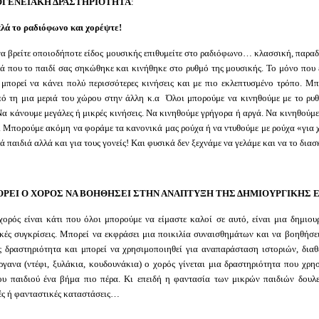
ΟΓΕΝΕΙΑΚΗ ΔΡΑΣΤΗΡΙΟΤΗΤΑ
:
πλά το ραδιόφωνο και χορέψτε!
α βρείτε οποιοδήποτε είδος μουσικής επιθυμείτε στο ραδιόφωνο… κλασσική, παραδ
 που το παιδί σας σηκώθηκε και κινήθηκε στο ρυθμό της μουσικής. Το μόνο που 
μπορεί να κάνει πολύ περισσότερες κινήσεις και με πιο εκλεπτυσμένο τρόπο. Μπο
πό τη μια μεριά του χώρου στην άλλη κ.α Όλοι μπορούμε να κινηθούμε με το ρυθμό
Να κάνουμε μεγάλες ή μικρές κινήσεις. Να κινηθούμε γρήγορα ή αργά. Να κινηθού
 Μπορούμε ακόμη να φοράμε τα κανονικά μας ρούχα ή να ντυθούμε με ρούχα «για χ
ρά παιδιά αλλά και για τους γονείς! Και φυσικά δεν ξεχνάμε να γελάμε και να το δια
ΡΕΙ Ο ΧΟΡΟΣ ΝΑ ΒΟΗΘΗΣΕΙ ΣΤΗΝ ΑΝΑΠΤΥΞΗ ΤΗΣ ΔΗΜΙΟΥΡΓΙΚΗΣ 
χορός είναι κάτι που όλοι μπορούμε να είμαστε καλοί σε αυτό, είναι μια δημιου
κές συγκρίσεις. Μπορεί να εκφράσει μια ποικιλία συναισθημάτων και να βοηθήσει 
ς δραστηριότητα και μπορεί να χρησιμοποιηθεί για αναπαράσταση ιστοριών, διαθ
γανα (ντέφι, ξυλάκια, κουδουνάκια) ο χορός γίνεται μια δραστηριότητα που χρησ
του παιδιού ένα βήμα πιο πέρα. Κι επειδή η φαντασία των μικρών παιδιών δουλε
ές ή φανταστικές καταστάσεις…