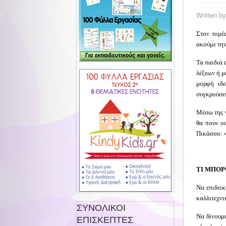
Written b
Στον τομέ
ακούμε τη
Τα παιδιά 
λέξεων ή μ
μορφή ιδεώ
συγκρούσει
Μέσω της γ
θα πουν οι
Πικάσσο: «
ΤΙ ΜΠΟΡ
Να επιδεικ
καλλιτεχνι
ΣΥΝΟΛΙΚΟΙ
Να δίνουμε
ΕΠΙΣΚΕΠΤΕΣ