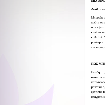
ΜΙΑ ΟΙΚ
Ανοίξτε α
Μπορείτε ν
πρώτη φορά
σαν νήπιο 
κινείται α
καθιστοί. 
μπαλαρίνα.
για τα μικ
ΠΩΣ ΜΠΟ
Επειδή, ο 
υποκειμενι
παιγνιώδη
μουσικά όρ
εμπειρία 
πραγματικ