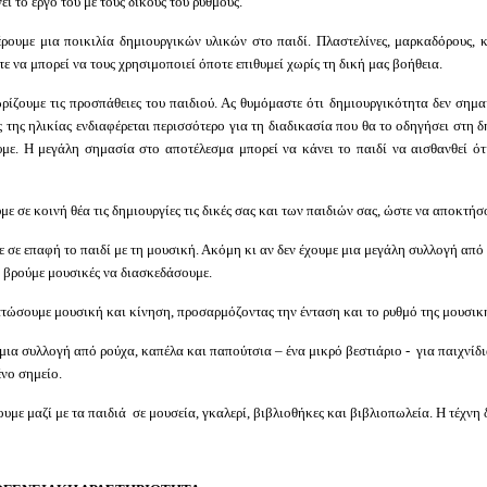
ι το έργο του με τους δικούς του ρυθμούς.
ουμε μια ποικιλία δημιουργικών υλικών στο παιδί. Πλαστελίνες, μαρκαδόρους, κ
ε να μπορεί να τους χρησιμοποιεί όποτε επιθυμεί χωρίς τη δική μας βοήθεια.
ίζουμε τις προσπάθειες του παιδιού. Ας θυμόμαστε ότι δημιουργικότητα δεν σημ
ς της ηλικίας ενδιαφέρεται περισσότερο για τη διαδικασία που θα το οδηγήσει στη δ
με. Η μεγάλη σημασία στο αποτέλεσμα μπορεί να κάνει το παιδί να αισθανθεί ότι
με σε κοινή θέα τις δημιουργίες τις δικές σας και των παιδιών σας, ώστε να αποκτήσ
 σε επαφή το παιδί με τη μουσική. Ακόμη κι αν δεν έχουμε μια μεγάλη συλλογή από
 βρούμε μουσικές να διασκεδάσουμε.
ώσουμε μουσική και κίνηση, προσαρμόζοντας την ένταση και το ρυθμό της μουσική
μια συλλογή από ρούχα, καπέλα και παπούτσια – ένα μικρό βεστιάριο - για παιχνίδι
νο σημείο.
υμε μαζί με τα παιδιά σε μουσεία, γκαλερί, βιβλιοθήκες και βιβλιοπωλεία. Η τέχνη δ