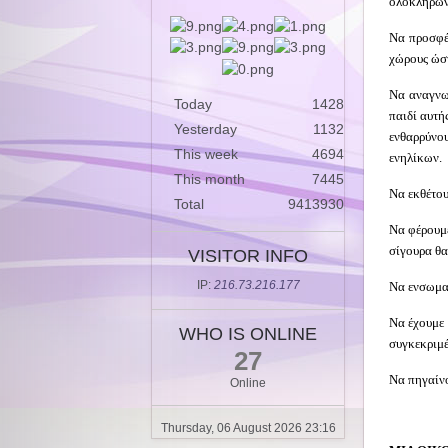
ολοκληρώνε
Να προσφέρ
χώρους ώστ
Να αναγνωρ
Today
1428
παιδί αυτή
Yesterday
1132
ενθαρρύνου
This week
4694
ενηλίκων.
This month
7445
Να εκθέτου
Total
9413930
Να φέρουμε
σίγουρα θα
VISITOR INFO
IP:
216.73.216.177
Να ενσωματ
Να έχουμε 
WHO IS ONLINE
συγκεκριμέ
27
Να πηγαίνο
Online
Thursday, 06 August 2026 23:16