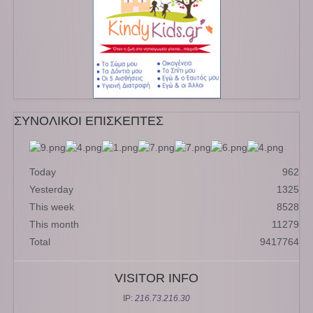
ΣΥΝΟΛΙΚΟΙ ΕΠΙΣΚΕΠΤΕΣ
Today
962
Yesterday
1325
This week
8528
This month
11279
Total
9417764
VISITOR INFO
IP:
216.73.216.30