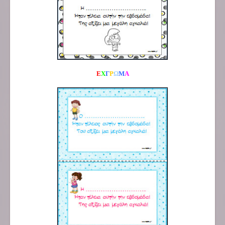
Ε
Χ
Γ
Ρ
Ω
Μ
Α