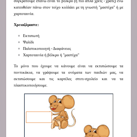
συγκρατούμε επάνω είναι το βέλκρο (ή πιο απλά χριτς - χρατς) ενώ
κατευθείαν πάνω στον τοίχο κολλάει με τη γνωστή "μαστίχα" ή με
χαρτοταινία.
Χρειαζόμαστε:
Εκτυπωτή
Ψαλίδι
Παλστικοποιητή - Διαφάνειες
Χαρτοταινία ή βέλκρο ή "μαστίχα"
Το μόνο που έχουμε να κάνουμε είναι να εκτυπώσουμε τα
ποντικάκια, να γράψουμε τα ονόματα των παιδιών μας, να
εκτυπώσουμε και τις καρτέλες σπιτι-σχολείο και να τα
πλαστικοποιήσουμε.