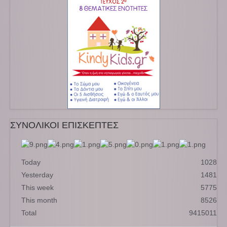
ΣΥΝΟΛΙΚΟΙ ΕΠΙΣΚΕΠΤΕΣ
Today
1028
Yesterday
1481
This week
5775
This month
8526
Total
9415011