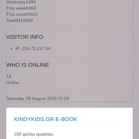
Yesterday
1494
This week
6364
This month
9115
Total
9415600
VISITOR INFO
IP:
216.73.217.64
WHO IS ONLINE
18
Online
Saturday, 08 August 2026 02:09
KINDYKIDS.GR E-BOOK
100 φύλλα εργασίας