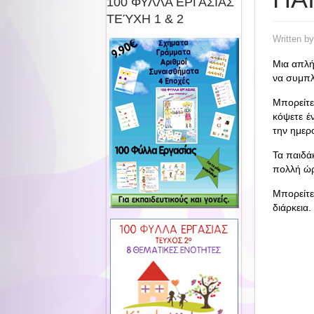
100 ΦΥΛΛΑ ΕΡΓΑΣΙΑΣ
ΤΕΎΧΗ 1 & 2
Written b
Μια απλή
να συμπλ
Μπορείτε
κόψετε έ
την ημερ
Τα παιδάκ
πολλή ώρ
Μπορείτε
διάρκεια.