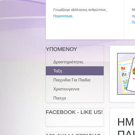
Γνωρίζουμε αξιόλογους ανθρώπους.
Με
Περισσότερα
..
π
Π
ΥΠΟΜΕΝΟΥ
Δραστηριότητες
Ταξη
Παιχνιδια Για Παιδια
Χριστουγεννα
Πασχα
FACEBOOK - LIKE US!
ΗΜ
ΠΑ