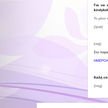
Για να 
kindykid
Το μόνο 
{/pub}
{reg}
Στο παρακ
ΗΜΕΡΟΛ
Καλή επι
{/reg}