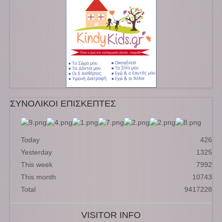
ΣΥΝΟΛΙΚΟΙ ΕΠΙΣΚΕΠΤΕΣ
Today
426
Yesterday
1325
This week
7992
This month
10743
Total
9417228
VISITOR INFO