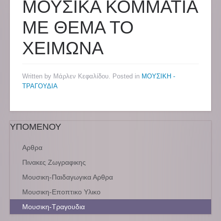
ΜΟΥΣΙΚΑ ΚΟΜΜΑΤΙΑ
ΜΕ ΘΕΜΑ ΤΟ
ΧΕΙΜΩΝΑ
Written by Μάρλεν Κεφαλίδου. Posted in
ΜΟΥΣΙΚΗ -
ΤΡΑΓΟΥΔΙΑ
ΥΠΟΜΕΝΟΥ
Αρθρα
Πινακες Ζωγραφικης
Μουσικη-Παιδαγωγικα Αρθρα
Μουσικη-Εποπτικο Υλικο
Μουσικη-Τραγουδια