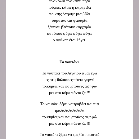
τον κολιό τον κάνει πέρα
τούμπες κάνει η καραβίδα
που της έστριψε μια βίδα
σαματάς και φασαρία
ξάφνου βλέπουν καρχαρία
και όπου φύγει φύγει φύγει
ο αγώνας έτσι λήγει!
Το ναυτάκι
Το ναυτάκι του Αιγαίου είμαι εγώ
μες στις θάλασσες πάντα γυρνώ,
τρικυμίες και φουρτούνες αψηφώ
μες στο κύμα πάντα ζω!!!
Το ναυτάκι ξέρει να τραβάει κουπιά
τράλαλαλαλαλαλα
τρικυμίες και φουρτούνες αψηφώ
μες στο κύμα πάντα ζω!!!
Το ναυτάκι ξέρει να τραβάει σκοινιά