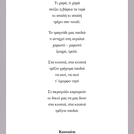
Τι χαρά, τι χαρά
σκίζει η βάρκα τα νερά
κι απαλή κι απαλή
τρέχει σαν πουλί.
Το τραγούδι μας παιδιά
π αντηχεί στη σιγαλιά
χαρωπό – χαρωπό
ζωηρό, τρελό.
Στα κουπιά, στα κουπιά
τρέξτε γρήγορα παιδιά
να εκεί, να εκεί
τ’ όμορφο νησί
Στ ακρογιάλι καρτερούν
οι δικοί μας να μας δουν
στα κουπιά, στα κουπιά
τρέξετε παιδιά.
Κουνούπι