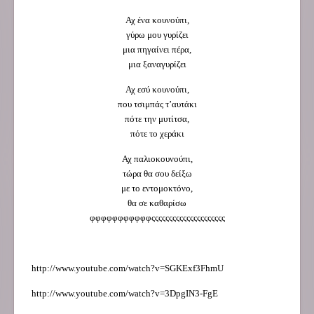
Αχ ένα κουνούπι,
γύρω μου γυρίζει
μια πηγαίνει πέρα,
μια ξαναγυρίζει
Αχ εσύ κουνούπι,
που τσιμπάς τ’αυτάκι
πότε την μυτίτσα,
πότε το χεράκι
Αχ παλιοκουνούπι,
τώρα θα σου δείξω
με το εντομοκτόνο,
θα σε καθαρίσω
φφφφφφφφφφφςςςςςςςςςςςςςςςςςςςςς
http://www.youtube.com/watch?v=SGKExf3FhmU
http://www.youtube.com/watch?v=3DpgIN3-FgE