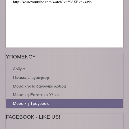
http://www.youtube.com/watch?v=YI8XBvok4Ws
ΥΠΟΜΕΝΟΥ
Αρθρα
Πινακες Ζωγραφικης
Μουσικη-Παιδαγωγικα Αρθρα
Μουσικη-Εποπτικο Υλικο
Μουσικη-Τραγουδια
FACEBOOK - LIKE US!