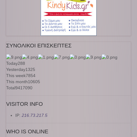
ΣΥΝΟΛΙΚΟΙ ΕΠΙΣΚΕΠΤΕΣ
Today
288
Yesterday
1325
This week
7854
This month
10605
Total
9417090
VISITOR INFO
IP:
216.73.217.5
WHO IS ONLINE