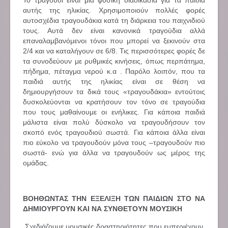
Το τραγούδι είναι μια φυσική διαδικασία για τα παιδιά
αυτής της ηλικίας. Χρησιμοποιούν πολλές φορές
αυτοσχέδια τραγουδάκια κατά τη διάρκεια του παιχνιδιού
τους. Αυτά δεν είναι κανονικά τραγούδια αλλά
επαναλαμβανόμενοι τόνοι που μπορεί να ξεκινούν στα
2/4 και να καταλήγουν σε 6/8. Τις περισσότερες φορές δε
τα συνοδεύουν με ρυθμικές κινήσεις, όπως περπάτημα,
πήδημα, πέταγμα νερού κ.α . Παρόλο λοιπόν, που τα
παιδιά αυτής της ηλικίας είναι σε θέση να
δημιουργήσουν τα δικά τους «τραγουδάκια» εντούτοις
δυσκολεύονται να κρατήσουν τον τόνο σε τραγούδια
που τους μαθαίνουμε οι ενήλικες. Για κάποια παιδιά
μάλιστα είναι πολύ δύσκολο να τραγουδήσουν τον
σκοπό ενός τραγουδιού σωστά. Για κάποια άλλα είναι
πιο εύκολο να τραγουδούν μόνα τους –τραγουδούν πιο
σωστά- ενώ για άλλα να τραγουδούν ως μέρος της
ομάδας.
ΒΟΗΘΩΝΤΑΣ ΤΗΝ ΕΞΕΛΙΞΗ ΤΩΝ ΠΑΙΔΙΩΝ ΣΤΟ ΝΑ
ΔΗΜΙΟΥΡΓΟΥΝ ΚΑΙ ΝΑ ΣΥΝΘΕΤΟΥΝ ΜΟΥΣΙΚΗ
Σχεδιάζουμε μουσικές δραστηριότητες που εμπεριέχουν