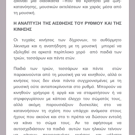
ξεκινάει μια διαδικασία –που θα κρατήσει μια ζωή-
κατανόησης, μουσικών εκτελέσεων και χαράς μέσα από
τη μουσική.
Η ΑΝΑΠΤΥΞΗ ΤΗΣ ΑΙΣΘΗΣΗΣ ΤΟΥ ΡΥΘΜΟΥ ΚΑΙ ΤΗΣ
ΚΙΝΗΣΗΣ
Οι τυχαίες κινήσεις των δίχρονων, το αυθόρμητο
λίκνισμα και η αναπήδηση με τη μουσική μπορεί να
εξελιχθεί σε αρκετά περίπλοκο χορό από παιδιά των
τριών, τεσσάρων και πέντε ετών.
Παιδιά των τριών, τεσσάρων και πέντε ετών
παρακινούνται από τη μουσική για να κινηθούν, αλλά οι
κινήσεις τους δεν είναι πάντα συγχρονισμένες με τη
μουσική ούτε ανταποκρίνονται στο ρυθμό. Μπορούν να
κινηθούν γρήγορα ή αργά και να σταματήσουν ή να
στριφογυρίσουν με κάποιο έλεγχο του σώματός τους,
αλλά ακόμη παρουσιάζουν δυσκολίες στο να
κατανοήσουν τη σχέση που υπάρχει ανάμεσα στους
ήχους που ακούνε και στο τι πρέπει να δώσουν εντολή
να κάνει το σώμα τους. Αν τα αφήσουμε να
αυτοσχεδιάσουν τα παιδιά αυτών των ηλικιών τείνουν
να κάνουν περιορισμένες κινήσεις και μάλιστα