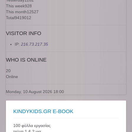
Yesterday
1282
This week
928
This month
12527
Total
9419012
VISITOR INFO
IP:
216.73.217.35
WHO IS ONLINE
20
Online
Monday, 10 August 2026 18:00
KINDYKIDS.GR E-BOOK
100 φύλλα εργασίας
τεύχη 1 & 2 για