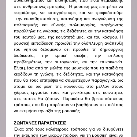
συναισθημάτων και αισθήσεων, που είναι θεμελιώδης
στις ανθρώπινες εμπειρίες.
Η μουσική μας επιτρέπει να
εκφράζουμε
, να καταγράφουμε,
και να τροφοδοτούμε
την ευαισθητοποίηση
, κατανόηση και
αναγνώριση της
πολιτισμικής
και εθνικής πολυμορφίας
, παρέχοντας
παράλληλα
τις γνώσεις
, τις δεξιότητες
και
την
κατανόηση
του εαυτού μας
,
της κοινότητά μας
,
και του κόσμου. Η
μουσική εκπαίδευση προωθεί την ολόπλευρη ανάπτυξη
του νηπίου δεδομένου ότι
προωθεί
τη
δημιουργική
διαδικασία
,
την κριτική σκέψη, την επίλυση
προβλημάτων, την αυτογνωσία,
και την επικοινωνία.
Είναι μέσα από
τη μελέτη
της μουσικής που
τα παιδιά
τη
κερδίζουν τη γνώση
,
τις δεξιότητες,
και την κατανόηση
που θα τους επιτρέψει
να συμμετέχουν
παραγωγικά,
ως
άτομα
και
ως
μέλη της κοινωνίας
, στο μέλλον στους
χώρους εργασίας τους
και γενικότερα στις κοινότητες
στις οποίες θα ζήσουν. Παρακάτω θα βρείτε κάποιους
τρόπους που θα μπορέσουν να βοηθήσουν το παιδί σας
να εκτιμήσει την αξία της μουσικής.
ΖΩΝΤΑΝΕΣ ΠΑΡΑΣΤΑΣΕΙΣ
Ένας από τους καλύτερους τρόπους για να διευρύνετε
την εκτίμηση των μικρών παιδιών για τη μουσική είναι να