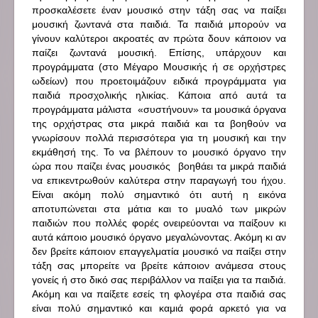
προσκαλέσετε έναν μουσικό στην τάξη σας να παίξει
μουσική ζωντανά στα παιδιά. Τα παιδιά μπορούν να
γίνουν καλύτεροι ακροατές αν πρώτα δουν κάποιον να
παίζει ζωντανά μουσική. Επίσης, υπάρχουν και
προγράμματα (στο Μέγαρο Μουσικής ή σε ορχήστρες
ωδείων) που προετοιμάζουν ειδικά προγράμματα για
παιδιά προσχολικής ηλικίας. Κάποια από αυτά τα
προγράμματα μάλιστα «συστήνουν» τα μουσικά όργανα
της ορχήστρας στα μικρά παιδιά και τα βοηθούν να
γνωρίσουν πολλά περισσότερα για τη μουσική και την
εκμάθησή της. Το να βλέπουν το μουσικό όργανο την
ώρα που παίζει ένας μουσικός βοηθάει τα μικρά παιδιά
να επικεντρωθούν καλύτερα στην παραγωγή του ήχου.
Είναι ακόμη πολύ σημαντικό ότι αυτή η εικόνα
αποτυπώνεται στα μάτια και το μυαλό των μικρών
παιδιών που πολλές φορές ονειρεύονται να παίξουν κι
αυτά κάποιο μουσικό όργανο μεγαλώνοντας. Ακόμη κι αν
δεν βρείτε κάποιον επαγγελματία μουσικό να παίξει στην
τάξη σας μπορείτε να βρείτε κάποιον ανάμεσα στους
γονείς ή στο δικό σας περιβάλλον να παίξει για τα παιδιά.
Ακόμη και να παίξετε εσείς τη φλογέρα στα παιδιά σας
είναι πολύ σημαντικό και καμιά φορά αρκετό για να