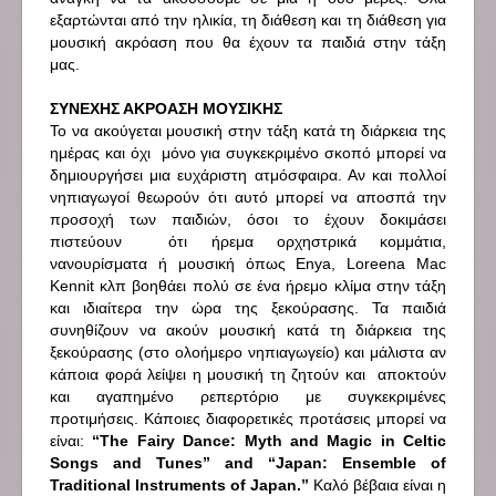
εξαρτώνται από την ηλικία, τη διάθεση και τη διάθεση για
μουσική ακρόαση που θα έχουν τα παιδιά στην τάξη
μας.
ΣΥΝΕΧΗΣ ΑΚΡΟΑΣΗ ΜΟΥΣΙΚΗΣ
Το να ακούγεται μουσική στην τάξη κατά τη διάρκεια της
ημέρας και όχι μόνο για συγκεκριμένο σκοπό μπορεί να
δημιουργήσει μια ευχάριστη ατμόσφαιρα. Αν και πολλοί
νηπιαγωγοί θεωρούν ότι αυτό μπορεί να αποσπά την
προσοχή των παιδιών, όσοι το έχουν δοκιμάσει
πιστεύουν ότι ήρεμα ορχηστρικά κομμάτια,
νανουρίσματα ή μουσική όπως
Enya
,
Loreena
Mac
Kennit
κλπ βοηθάει πολύ σε ένα ήρεμο κλίμα στην τάξη
και ιδιαίτερα την ώρα της ξεκούρασης. Τα παιδιά
συνηθίζουν να ακούν μουσική κατά τη διάρκεια της
ξεκούρασης (στο ολοήμερο νηπιαγωγείο) και μάλιστα αν
κάποια φορά λείψει η μουσική τη ζητούν και αποκτούν
και αγαπημένο ρεπερτόριο με συγκεκριμένες
προτιμήσεις. Κάποιες διαφορετικές προτάσεις μπορεί να
είναι
:
“The Fairy Dance: Myth and Magic in Celtic
Songs and Tunes” and “Japan: Ensemble of
Traditional Instruments of Japan.”
Καλό βέβαια είναι η