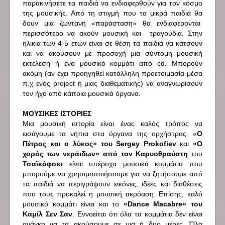
παρακινήσετε τα παιδιά να ενδιαφερθούν για τον κόσμο
της μουσικής. Από τη στιγμή που τα μικρά παιδιά θα
δουν μια ζωντανή «παράσταση» θα ενδιαφέρονται
περισσότερο να ακούν μουσική και τραγούδια. Στην
ηλικία των 4-5 ετών είναι σε θέση τα παιδιά να κάτσουν
και να ακούσουν με προσοχή μια σύντομη μουσική
εκτέλεση ή ένα μουσικό κομμάτι από
cd
. Μπορούν
ακόμη (αν έχει προηγηθεί κατάλληλη προετοιμασία μέσα
π.χ ενός
project
ή μιας διαθεματικής) να αναγνωρίσουν
τον ήχο από κάποια μουσικά όργανα.
ΜΟΥΣΙΚΕΣ ΙΣΤΟΡΙΕΣ
Μια μουσική ιστορία είναι ένας καλός τρόπος να
εισάγουμε τα νήπια στα όργανα της ορχήστρας. «
Ο
Πέτρος και ο λύκος» του
Sergey
Prokofiev
και
«Ο
χορός των νεράιδων» από τον Καρυοθραύστη
του
Τσαϊκόφσκι
είναι υπέροχα μουσικά κομμάτια που
μπορούμε να χρησιμοποιήσουμε για να ζητήσουμε από
τα παιδιά να περιγράψουν εικόνες, ιδέες και διαθέσεις
που τους προκαλεί η μουσική ακρόαση. Επίσης, καλό
μουσικό κομμάτι είναι και το
«
Dance
Macabre
» του
Καμίλ Σεν Σαν
. Εννοείται ότι όλα τα κομμάτια δεν είναι
ανάγκη να τα ακούσουμε σε μια ή δυο μέρες. Όλα