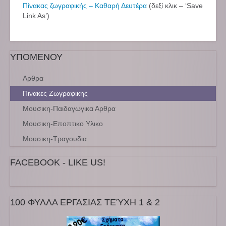
Πίνακας ζωγραφικής – Καθαρή Δευτέρα
(δεξί κλικ – ‘Save
Link As’)
ΥΠΟΜΕΝΟΥ
Αρθρα
Πινακες Ζωγραφικης
Μουσικη-Παιδαγωγικα Αρθρα
Μουσικη-Εποπτικο Υλικο
Μουσικη-Τραγουδια
FACEBOOK - LIKE US!
100 ΦΥΛΛΑ ΕΡΓΑΣΙΑΣ ΤΕΎΧΗ 1 & 2